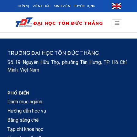
Skip to main content
ĐƠN VỊ
VIÊN CHỨC
SINH VIÊN
TUYỂN DỤNG
ĐẠI HỌC TÔN ĐỨC THẮNG
TRƯỜNG ĐẠI HỌC TÔN ĐỨC THẮNG
Số 19 Nguyễn Hữu Thọ, phường Tân Hưng, TP. Hồ Chí
Minh, Việt Nam
PHỔ BIẾN
Danh mục ngành
Hướng dẫn học vụ
Bằng sáng chế
Tạp chí khoa học