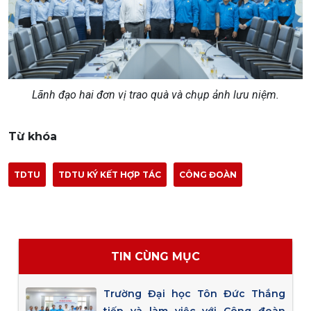
Lãnh đạo hai đơn vị trao quà và chụp ảnh lưu niệm.
Từ khóa
TDTU
TDTU KÝ KẾT HỢP TÁC
CÔNG ĐOÀN
TIN CÙNG MỤC
Trường Đại học Tôn Đức Thắng