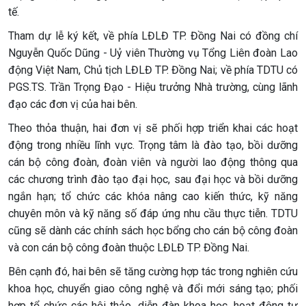
tế.
Tham dự lễ ký kết, về phía LĐLĐ TP. Đồng Nai có đồng chí
Nguyễn Quốc Dũng - Uỷ viên Thường vụ Tổng Liên đoàn Lao
động Việt Nam, Chủ tịch LĐLĐ TP. Đồng Nai; về phía TDTU có
PGS.TS. Trần Trọng Đạo - Hiệu trưởng Nhà trường, cùng lãnh
đạo các đơn vị của hai bên.
Theo thỏa thuận, hai đơn vị sẽ phối hợp triển khai các hoạt
động trong nhiều lĩnh vực. Trọng tâm là đào tạo, bồi dưỡng
cán bộ công đoàn, đoàn viên và người lao động thông qua
các chương trình đào tạo đại học, sau đại học và bồi dưỡng
ngắn hạn; tổ chức các khóa nâng cao kiến thức, kỹ năng
chuyên môn và kỹ năng số đáp ứng nhu cầu thực tiễn. TDTU
cũng sẽ dành các chính sách học bổng cho cán bộ công đoàn
và con cán bộ công đoàn thuộc LĐLĐ TP. Đồng Nai.
Bên cạnh đó, hai bên sẽ tăng cường hợp tác trong nghiên cứu
khoa học, chuyển giao công nghệ và đổi mới sáng tạo; phối
hợp tổ chức các hội thảo, diễn đàn khoa học, hoạt động tư