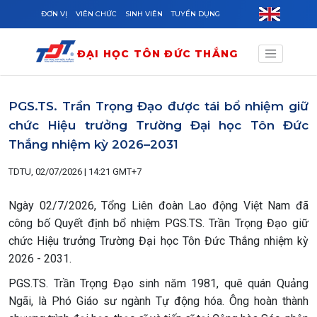
Skip to main content
ĐƠN VỊ
VIÊN CHỨC
SINH VIÊN
TUYỂN DỤNG
ĐẠI HỌC TÔN ĐỨC THẮNG
PGS.TS. Trần Trọng Đạo được tái bổ nhiệm giữ
chức Hiệu trưởng Trường Đại học Tôn Đức
Thắng nhiệm kỳ 2026–2031
TDTU, 02/07/2026 | 14:21 GMT+7
Ngày 02/7/2026, Tổng Liên đoàn Lao động Việt Nam đã
công bố Quyết định bổ nhiệm PGS.TS. Trần Trọng Đạo giữ
chức Hiệu trưởng Trường Đại học Tôn Đức Thắng nhiệm kỳ
2026 - 2031.
PGS.TS. Trần Trọng Đạo sinh năm 1981, quê quán Quảng
Ngãi, là Phó Giáo sư ngành Tự động hóa. Ông hoàn thành