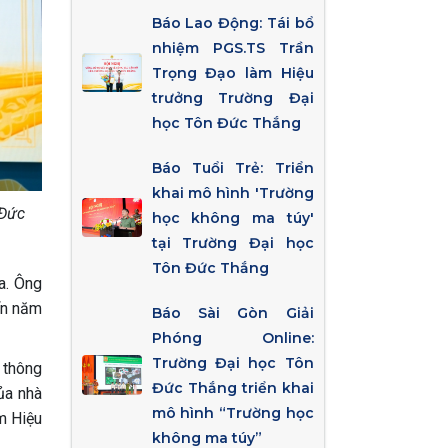
Báo Lao Động: Tái bổ
nhiệm PGS.TS Trần
Trọng Đạo làm Hiệu
trưởng Trường Đại
học Tôn Đức Thắng
Báo Tuổi Trẻ: Triển
khai mô hình 'Trường
 Đức
học không ma túy'
tại Trường Đại học
Tôn Đức Thắng
a. Ông
iển năm
Báo Sài Gòn Giải
Phóng Online:
Trường Đại học Tôn
 thông
Đức Thắng triển khai
ủa nhà
mô hình “Trường học
m Hiệu
không ma túy”