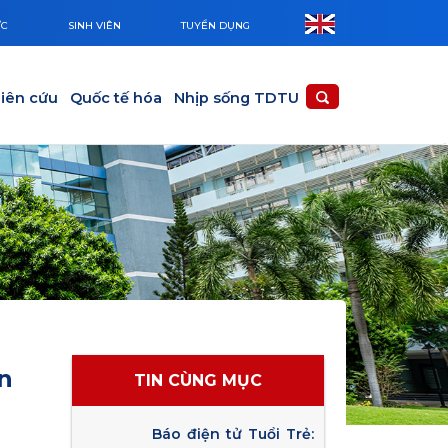
ỨC
SINH VIÊN
TUYỂN DỤNG
iên cứu
Quốc tế hóa
Nhịp sống TDTU
n
TIN CÙNG MỤC
Báo điện tử Tuổi Trẻ: