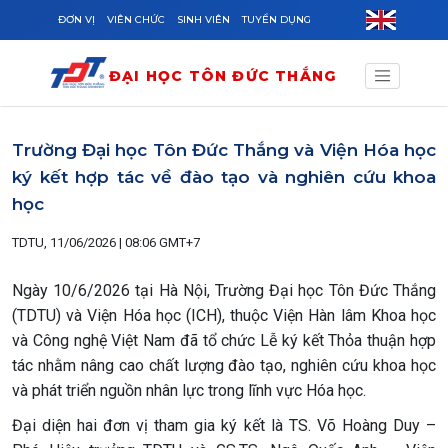
Skip to main content
ĐƠN VỊ
VIÊN CHỨC
SINH VIÊN
TUYỂN DỤNG
ĐẠI HỌC TÔN ĐỨC THẮNG
Trường Đại học Tôn Đức Thắng và Viện Hóa học
ký kết hợp tác về đào tạo và nghiên cứu khoa
học
TDTU, 11/06/2026 | 08:06 GMT+7
Ngày 10/6/2026 tại Hà Nội, Trường Đại học Tôn Đức Thắng
(TDTU) và Viện Hóa học (ICH), thuộc Viện Hàn lâm Khoa học
và Công nghệ Việt Nam đã tổ chức Lễ ký kết Thỏa thuận hợp
tác nhằm nâng cao chất lượng đào tạo, nghiên cứu khoa học
và phát triển nguồn nhân lực trong lĩnh vực Hóa học.
Đại diện hai đơn vị tham gia ký kết là TS. Võ Hoàng Duy –