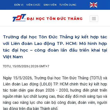
Skip to main content
ĐƠN VỊ
VIÊN CHỨC
SINH VIÊN
TUYỂN DỤNG
ĐẠI HỌC TÔN ĐỨC THẮNG
Trường đại học Tôn Đức Thắng ký kết hợp tác
với Liên đoàn Lao động TP. HCM: Mô hình hợp
tác đại học – công đoàn lần đầu triển khai tại
Việt Nam
TDTU, 15/05/2026 | 20:26 GMT+7
Ngày 15/5/2026, Trường Đại học Tôn Đức Thắng (TDTU) và
Liên đoàn Lao động (LĐLĐ) TP. HCM chính thức ký kết hợp
tác toàn diện giai đoạn 2026 - 2030, hướng đến phát triển
nguồn nhân lực chất lượng cao, thúc đẩy đổi mới sáng tạo và
nâng cao năng lực cho cán bộ công đoàn, đoàn viên, người
lao động trên địa bàn Thành phố.