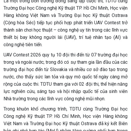
Là một trong bốn trường đồng sáng lập cuộc thi, TDTU cùng
Trường Đại học Công nghệ Kỹ thuật TP. Hồ Chí Minh, Học viện
Hàng không Việt Nam và Trường Đại học Kỹ thuật Ostrava
(Cộng hòa Séc) tiếp tục phối hợp phát triển UAV Contest trở
thành sân chơi học thuật – công nghệ uy tín trong các lĩnh vực
thiết bị bay không người lái (UAV), trí tuệ nhân tạo (AI) và
công nghệ tiên tiến.
UAV Contest 2026 quy tụ 10 đội thi đến từ 07 trường đại học
trong và ngoài nước; trong đó có sự tham gia lần đầu của các
trường đại học đến từ Slovakia và nhiều cơ sở đào tạo trong
nước, cho thấy sức lan tỏa và quy mô quốc tế ngày càng mở
rộng của cuộc thi. TDTU tham gia với 02 đội thi, thể hiện năng
lực nghiên cứu, sáng tạo và hội nhập quốc tế của sinh viên
Nhà trường trong các lĩnh vực công nghệ mũi nhọn.
Trong khuôn khổ chương trình, TDTU cùng Trường Đại học
Công nghệ Kỹ thuật TP. Hồ Chí Minh, Học viện Hàng không
Việt Nam và Trường Đại học Kỹ thuật Ostrava đã ký kết Biên
bản ghi nhớ hợp tác (MoU) nhằm tăng cường phối hợp trong