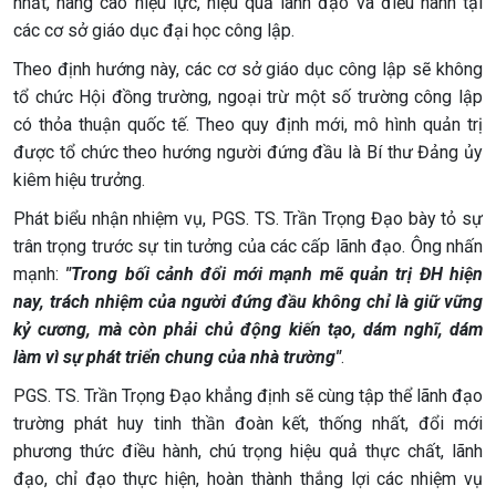
nhất, nâng cao hiệu lực, hiệu quả lãnh đạo và điều hành tại
các cơ sở giáo dục đại học công lập.
Theo định hướng này, các cơ sở giáo dục công lập sẽ không
tổ chức Hội đồng trường, ngoại trừ một số trường công lập
có thỏa thuận quốc tế. Theo quy định mới, mô hình quản trị
được tổ chức theo hướng người đứng đầu là Bí thư Đảng ủy
kiêm hiệu trưởng.
Phát biểu nhận nhiệm vụ, PGS. TS. Trần Trọng Đạo bày tỏ sự
trân trọng trước sự tin tưởng của các cấp lãnh đạo. Ông nhấn
mạnh:
"Trong bối cảnh đổi mới mạnh mẽ quản trị ĐH hiện
nay, trách nhiệm của người đứng đầu không chỉ là giữ vững
kỷ cương, mà còn phải chủ động kiến tạo, dám nghĩ, dám
làm vì sự phát triển chung của nhà trường"
.
PGS. TS. Trần Trọng Đạo khẳng định sẽ cùng tập thể lãnh đạo
trường phát huy tinh thần đoàn kết, thống nhất, đổi mới
phương thức điều hành, chú trọng hiệu quả thực chất, lãnh
đạo, chỉ đạo thực hiện, hoàn thành thắng lợi các nhiệm vụ