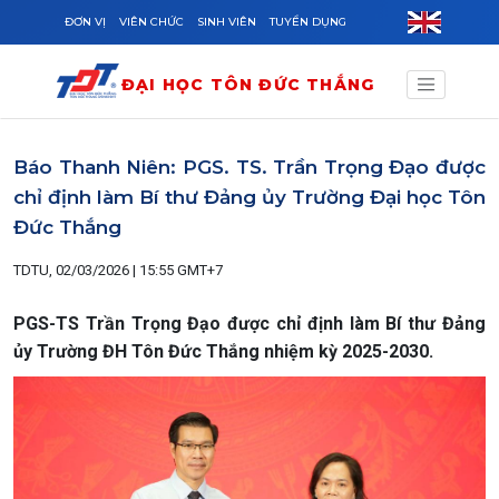
Skip to main content
ĐƠN VỊ
VIÊN CHỨC
SINH VIÊN
TUYỂN DỤNG
ĐẠI HỌC TÔN ĐỨC THẮNG
Báo Thanh Niên: PGS. TS. Trần Trọng Đạo được
chỉ định làm Bí thư Đảng ủy Trường Đại học Tôn
Đức Thắng
TDTU, 02/03/2026 | 15:55 GMT+7
PGS-TS Trần Trọng Đạo được chỉ định làm Bí thư Đảng
ủy Trường ĐH Tôn Đức Thắng nhiệm kỳ 2025-2030.