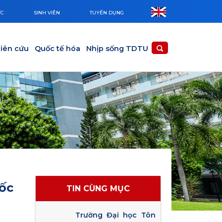
ỨC
SINH VIÊN
TUYỂN DỤNG
iên cứu
Quốc tế hóa
Nhịp sống TDTU
ốc
TIN CÙNG MỤC
Trường Đại học Tôn