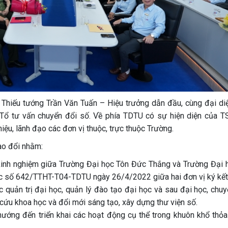
 Thiếu tướng Trần Văn Tuấn – Hiệu trưởng dẫn đầu, cùng đại di
 Tổ tư vấn chuyển đổi số. Về phía TDTU có sự hiện diện của TS
ệu, lãnh đạo các đơn vị thuộc, trực thuộc Trường.
ao đổi nhằm:
 kinh nghiệm giữa Trường Đại học Tôn Đức Thắng và Trường Đại 
tác số 642/TTHT-T04-TDTU ngày 26/4/2022 giữa hai đơn vị ký kết
c quản trị đại học, quản lý đào tạo đại học và sau đại học, chu
cứu khoa học và đổi mới sáng tạo, xây dựng thư viện số.
hướng đến triển khai các hoạt động cụ thể trong khuôn khổ thỏa