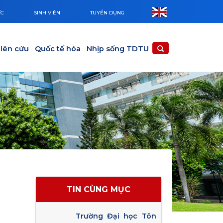
ỨC
SINH VIÊN
TUYỂN DỤNG
iên cứu
Quốc tế hóa
Nhịp sống TDTU
TIN CÙNG MỤC
Trường Đại học Tôn