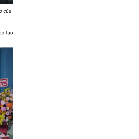
o của
̀o tạo