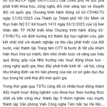
số 03/NQ-CP ngày 09/01/2025 của Chính phủ về đột phá
phát triển khoa học, công nghệ, đổi mới sáng tạo và chuyển
đổi số quốc gia; Chương trình hành động số 63-CTrHĐ/TU
ngày 27/02/2025 của Thành ủy Thành phố Hồ Chí Minh về
thực hiện NQ 57; Kế hoạch 1413 ngày 03/3/2025 của Uỷ ban
nhân dân TP HCM triển khai Chương trình hành động 63-
CTrHĐ/TU; với định hướng trở thành đại học nghiên cứu, gắn
kết chặt chẽ với doanh nghiệp và nhu cầu phát triển của đất
nước, việc thành lập Trung tâm CITT là bước đi tất yếu nhằm
hiện thực hóa sứ mệnh, tầm nhìn chiến lược và nâng cao hiệu
quả đóng góp của Nhà trường vào hoạt động khoa học -
công nghệ quốc gia; thúc đẩy phát triển kinh tế - xã hội, cũng
như khẳng định vai trò tiên phong của các cơ sở giáo dục đại
học trong hệ sinh thái đổi mới quốc gia.
Trong thời gian qua, TDTU cũng đã có nhiều hoạt động nhằm
đẩy mạnh hoạt động nghiên cứu khoa học theo hướng thực
chất và bền vững như: thành lập 9 nhóm nghiên cứu mạnh;
thành lập Văn phòng Viện Công nghệ Tiên tiến tại Hà Nội…,