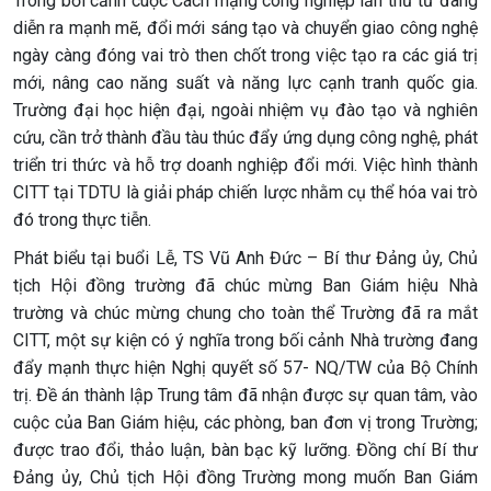
Trong bối cảnh cuộc Cách mạng công nghiệp lần thứ tư đang
diễn ra mạnh mẽ, đổi mới sáng tạo và chuyển giao công nghệ
ngày càng đóng vai trò then chốt trong việc tạo ra các giá trị
mới, nâng cao năng suất và năng lực cạnh tranh quốc gia.
Trường đại học hiện đại, ngoài nhiệm vụ đào tạo và nghiên
cứu, cần trở thành đầu tàu thúc đẩy ứng dụng công nghệ, phát
triển tri thức và hỗ trợ doanh nghiệp đổi mới. Việc hình thành
CITT tại TDTU là giải pháp chiến lược nhằm cụ thể hóa vai trò
đó trong thực tiễn.
Phát biểu tại buổi Lễ, TS Vũ Anh Đức – Bí thư Đảng ủy, Chủ
tịch Hội đồng trường đã chúc mừng Ban Giám hiệu Nhà
trường và chúc mừng chung cho toàn thể Trường đã ra mắt
CITT, một sự kiện có ý nghĩa trong bối cảnh Nhà trường đang
đẩy mạnh thực hiện Nghị quyết số 57- NQ/TW của Bộ Chính
trị. Đề án thành lập Trung tâm đã nhận được sự quan tâm, vào
cuộc của Ban Giám hiệu, các phòng, ban đơn vị trong Trường;
được trao đổi, thảo luận, bàn bạc kỹ lưỡng. Đồng chí Bí thư
Đảng ủy, Chủ tịch Hội đồng Trường mong muốn Ban Giám