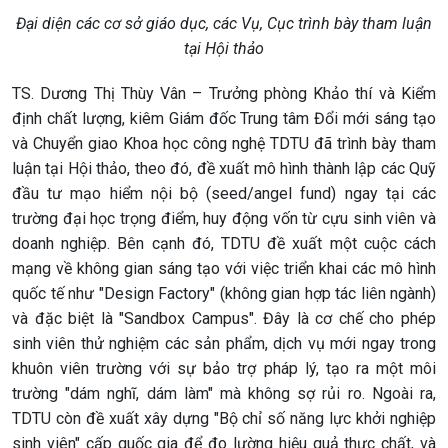
Đại diện các cơ sở giáo dục, các Vụ, Cục trình bày tham luận
tại Hội thảo
TS. Dương Thị Thùy Vân – Trưởng phòng Khảo thí và Kiểm
định chất lượng, kiêm Giám đốc Trung tâm Đổi mới sáng tạo
và Chuyển giao Khoa học công nghệ TDTU đã trình bày tham
luận tại Hội thảo, theo đó, đề xuất mô hình thành lập các Quỹ
đầu tư mạo hiểm nội bộ (seed/angel fund) ngay tại các
trường đại học trọng điểm, huy động vốn từ cựu sinh viên và
doanh nghiệp. Bên cạnh đó, TDTU đề xuất một cuộc cách
mạng về không gian sáng tạo với việc triển khai các mô hình
quốc tế như "Design Factory" (không gian hợp tác liên ngành)
và đặc biệt là "Sandbox Campus". Đây là cơ chế cho phép
sinh viên thử nghiệm các sản phẩm, dịch vụ mới ngay trong
khuôn viên trường với sự bảo trợ pháp lý, tạo ra một môi
trường "dám nghĩ, dám làm" mà không sợ rủi ro. Ngoài ra,
TDTU còn đề xuất xây dựng "Bộ chỉ số năng lực khởi nghiệp
sinh viên" cấp quốc gia để đo lường hiệu quả thực chất, và