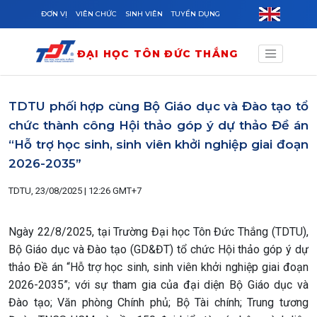
Skip to main content
ĐƠN VỊ
VIÊN CHỨC
SINH VIÊN
TUYỂN DỤNG
ĐẠI HỌC TÔN ĐỨC THẮNG
TDTU phối hợp cùng Bộ Giáo dục và Đào tạo tổ
chức thành công Hội thảo góp ý dự thảo Đề án
“Hỗ trợ học sinh, sinh viên khởi nghiệp giai đoạn
2026-2035”
TDTU, 23/08/2025 | 12:26 GMT+7
Ngày 22/8/2025, tại Trường Đại học Tôn Đức Thắng (TDTU),
Bộ Giáo dục và Đào tạo (GD&ĐT) tổ chức Hội thảo góp ý dự
thảo Đề án “Hỗ trợ học sinh, sinh viên khởi nghiệp giai đoạn
2026-2035”; với sự tham gia của đại diện Bộ Giáo dục và
Đào tạo; Văn phòng Chính phủ; Bộ Tài chính; Trung tương