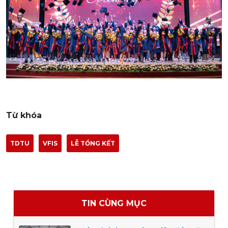
Từ khóa
TDTU
VFIS
LỄ TỔNG KẾT
TIN CÙNG MỤC