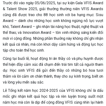
Trước đó vào ngày 05/06/2025, tại sự kiện Gala VFIS Award
& Talent Show 2025, giải thưởng thường niên VFIS Awards
cũng đã được trao cho 88 học sinh với ba hạng mục: Sisu
Award – dành cho những học sinh không ngừng nỗ lực vượt
khó; Talent Award – ghi nhận tài năng học thuật, nghệ thuật và
thể thao; và Innovation Award – tôn vinh những sáng kiến đổi
mới vì cộng đồng. Những phần thưởng này không chỉ ghi nhận
kết quả cá nhân, mà còn khơi dậy cảm hứng và động lực học
tập cho toàn thể học sinh.
Cũng tại buổi lễ, hoạt động tri ân thầy cô và phụ huynh được
thể hiện đầy cảm xúc đã chạm đến trái tim tất cả người tham
dự. Học sinh VFIS đã gửi đến thầy cô những bó hoa tươi
thắm và lời cảm ơn chân thành, thay cho sự kính trọng, biết ơn
và lòng yêu mến sâu sắc.
Lễ Tổng kết năm học 2024-2025 của VFIS không chỉ là dấu
mốc ghi nhận kết quả học tập và rèn luyện trong suốt một
năm học mà còn là dịp để cộng đồng VFIS cùng nhìn lại hành