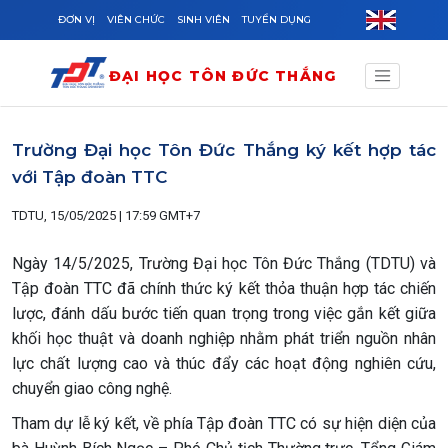
Skip to main content
ĐƠN VỊ
VIÊN CHỨC
SINH VIÊN
TUYỂN DỤNG
ĐẠI HỌC TÔN ĐỨC THẮNG
Trường Đại học Tôn Đức Thắng ký kết hợp tác
với Tập đoàn TTC
TDTU, 15/05/2025 | 17:59 GMT+7
Ngày 14/5/2025, Trường Đại học Tôn Đức Thắng (TDTU) và
Tập đoàn TTC đã chính thức ký kết thỏa thuận hợp tác chiến
lược, đánh dấu bước tiến quan trọng trong việc gắn kết giữa
khối học thuật và doanh nghiệp nhằm phát triển nguồn nhân
lực chất lượng cao và thúc đẩy các hoạt động nghiên cứu,
chuyển giao công nghệ.
Tham dự lễ ký kết, về phía Tập đoàn TTC có sự hiện diện của