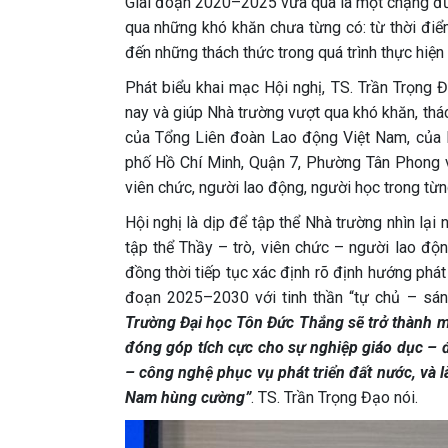
Giai đoạn 2020–2025 vừa qua là một chặng đườ
qua những khó khăn chưa từng có: từ thời điể
đến những thách thức trong quá trình thực hiện
Phát biểu khai mạc Hội nghị, TS. Trần Trọng
nay và giúp Nhà trường vượt qua khó khăn, thác
của Tổng Liên đoàn Lao động Việt Nam, của 
phố Hồ Chí Minh, Quận 7, Phường Tân Phong và
viên chức, người lao động, người học trong từn
Hội nghị là dịp để tập thể Nhà trường nhìn lại
tập thể Thầy – trò, viên chức – người lao độn
đồng thời tiếp tục xác định rõ định hướng phát
đoạn 2025–2030 với tinh thần “tự chủ – sáng
Trường Đại học Tôn Đức Thắng sẽ trở thành mộ
đóng góp tích cực cho sự nghiệp giáo dục – 
– công nghệ phục vụ phát triển đất nước, và 
Nam hùng cường”
. TS. Trần Trọng Đạo nói.