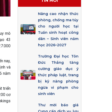
TIN MỚI
Nâng cao nhận thức
phòng, chống ma túy
cho người học tại
Tuần sinh hoạt công
quy mô
dân – Sinh viên năm
tạo 43
học 2026–2027
27.000
Trường Đại học Tôn
n nay,
Đức Thắng tăng
ịnh và
cường giáo dục ý
06 năm
thức pháp luật, trang
bị kỹ năng phòng
ngừa vi phạm cho
 triển
sinh viên
200 cơ
nkings
Thư mời báo giá
Cung cấp dịch vụ lưu