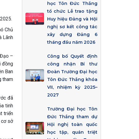
học Tôn Đức Thắng
tổ chức Lễ trao tặng
-2025.
Huy hiệu Đảng và Hội
nghị sơ kết công tác
hó Chủ
xây dựng Đảng 6
à Lãnh
tháng đầu năm 2026
 Đạo –
Công bố Quyết định
i đồng
công nhận Bí thư
ên Ban
Đoàn Trường Đại học
g tham
Tôn Đức Thắng khóa
VII, nhiệm kỳ 2025–
2027
ước đã
ỏa tinh
Trường Đại học Tôn
 triển
Đức Thắng tham dự
 cơ sở
Hội nghị toàn quốc
học tập, quán triệt