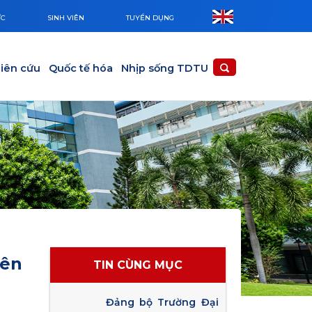
ỨC
SINH VIÊN
TUYỂN DỤNG
iên cứu
Quốc tế hóa
Nhịp sống TDTU
iên
TIN CÙNG MỤC
Đảng bộ Trường Đại