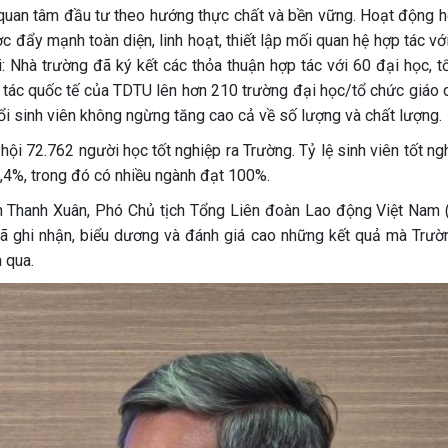
quan tâm đầu tư theo hướng thực chất và bền vững. Hoạt động h
c đẩy mạnh toàn diện, linh hoạt, thiết lập mối quan hệ hợp tác vớ
ới: Nhà trường đã ký kết các thỏa thuận hợp tác với 60 đại học, 
i tác quốc tế của TDTU lên hơn 210 trường đại học/tổ chức giáo 
 đổi sinh viên không ngừng tăng cao cả về số lượng và chất lượng.
i 72.762 người học tốt nghiệp ra Trường. Tỷ lệ sinh viên tốt ng
,4%, trong đó có nhiều ngành đạt 100%.
ỳnh Thanh Xuân, Phó Chủ tịch Tổng Liên đoàn Lao động Việt Nam
ã ghi nhận, biểu dương và đánh giá cao những kết quả mà Trườ
 qua.