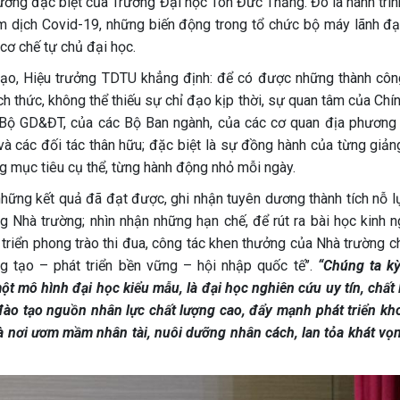
ng đặc biệt của Trường Đại học Tôn Đức Thắng. Đó là hành trìn
m dịch Covid-19, những biến động trong tổ chức bộ máy lãnh đạ
 cơ chế tự chủ đại học.
 Đạo, Hiệu trưởng TDTU khẳng định: để có được những thành cô
h thức, không thể thiếu sự chỉ đạo kịp thời, sự quan tâm của Chí
Bộ GD&ĐT, của các Bộ Ban ngành, của các cơ quan địa phương
 các đối tác thân hữu; đặc biệt là sự đồng hành của từng giảng
g mục tiêu cụ thể, từng hành động nhỏ mỗi ngày.
 những kết quả đã đạt được, ghi nhận tuyên dương thành tích nỗ 
g Nhà trường; nhìn nhận những hạn chế, để rút ra bài học kinh n
 triển phong trào thi đua, công tác khen thưởng của Nhà trường c
 tạo – phát triển bền vững – hội nhập quốc tế’’.
“Chúng ta k
t mô hình đại học kiểu mẫu, là đại học nghiên cứu uy tín, chất 
đào tạo nguồn nhân lực chất lượng cao, đẩy mạnh phát triển kh
là nơi ươm mầm nhân tài, nuôi dưỡng nhân cách, lan tỏa khát vọn