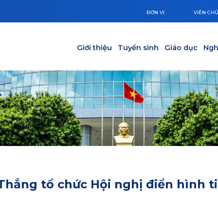
ĐƠN VỊ
VIÊN CH
Main navigation
Giới thiệu
Tuyển sinh
Giáo dục
Ngh
hắng tổ chức Hội nghị điển hình t