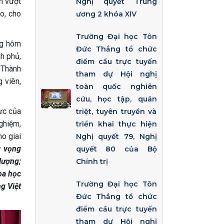
h vượt
Nghị quyết Trung
o, cho
ương 2 khóa XIV
Trường Đại học Tôn
ng hôm
Đức Thắng tổ chức
nh phủ,
điểm cầu trực tuyến
 Thành
tham dự Hội nghị
 viên,
toàn quốc nghiên
cứu, học tập, quán
lực của
triệt, tuyên truyền và
ghiệm,
triển khai thực hiện
ho giai
Nghị quyết 79, Nghị
ỳ vọng
quyết 80 của Bộ
lượng;
Chính trị
oa học
Trường Đại học Tôn
g Việt
Đức Thắng tổ chức
điểm cầu trực tuyến
tham dự Hội nghị