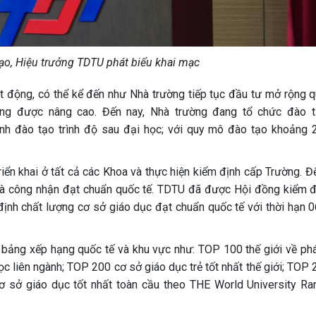
ạo, Hiệu trưởng TDTU phát biểu khai mạc
ạt động, có thể kể đến như Nhà trường tiếp tục đầu tư mở rộng 
àng được nâng cao. Đến nay, Nhà trường đang tổ chức đào 
ành đào tạo trình độ sau đại học; với quy mô đào tạo khoảng 
iển khai ở tất cả các Khoa và thực hiện kiểm định cấp Trường. Đế
à công nhận đạt chuẩn quốc tế. TDTU đã được Hội đồng kiểm đ
ịnh chất lượng cơ sở giáo dục đạt chuẩn quốc tế với thời hạn 
 bảng xếp hạng quốc tế và khu vực như: TOP 100 thế giới về phát
 liên ngành; TOP 200 cơ sở giáo dục trẻ tốt nhất thế giới; TOP 
ơ sở giáo dục tốt nhất toàn cầu theo THE World University Ra