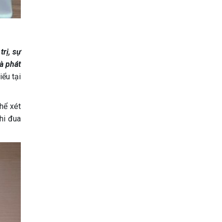
rị, sự
à phát
ểu tại
hể xét
hi đua