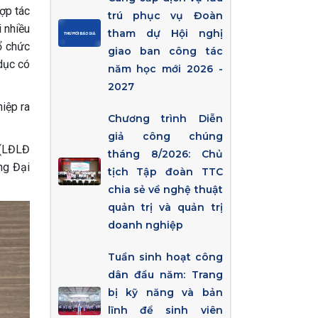
ợp tác
trú phục vụ Đoàn
i nhiều
tham dự Hội nghị
tổ chức
giao ban công tác
dục có
năm học mới 2026 -
2027
hiệp ra
Chương trình Diễn
giả công chúng
 (LĐLĐ
tháng 8/2026: Chủ
ng Đại
tịch Tập đoàn TTC
chia sẻ về nghệ thuật
quản trị và quản trị
doanh nghiệp
Tuần sinh hoạt công
dân đầu năm: Trang
bị kỹ năng và bản
lĩnh để sinh viên