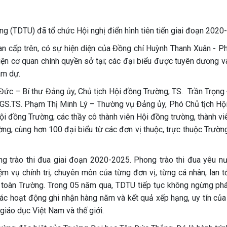
 (TDTU) đã tổ chức Hội nghị điển hình tiên tiến giai đoạn 2020
an cấp trên, có sự hiện diện của Đồng chí Huỳnh Thanh Xuân - P
iện cơ quan chính quyền sở tại; các đại biểu được tuyên dương v
am dự.
 Đức – Bí thư Đảng ủy, Chủ tịch Hội đồng Trường; TS. Trần Trọng
PGS.TS. Phạm Thị Minh Lý – Thường vụ Đảng ủy, Phó Chủ tịch Hộ
ội đồng Trường; các thầy cô thành viên Hội đồng trường, thành vi
ng, cùng hơn 100 đại biểu từ các đơn vị thuộc, trực thuộc Trườn
ng trào thi đua giai đoạn 2020-2025. Phong trào thi đua yêu n
ệm vụ chính trị, chuyên môn của từng đơn vị, từng cá nhân, lan t
g toàn Trường. Trong 05 năm qua, TDTU tiếp tục không ngừng phát
ác hoạt động ghi nhận hàng năm và kết quả xếp hạng, uy tín của
giáo dục Việt Nam và thế giới.