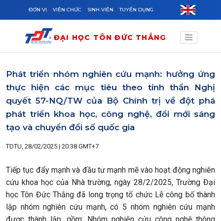
Skip to main content
ĐƠN VỊ
VIÊN CHỨC
SINH VIÊN
TUYỂN DỤNG
ĐẠI HỌC TÔN ĐỨC THẮNG
Phát triển nhóm nghiên cứu mạnh: hưởng ứng
thực hiện các mục tiêu theo tinh thần Nghị
quyết 57-NQ/TW của Bộ Chính trị về đột phá
phát triển khoa học, công nghệ, đổi mới sáng
tạo và chuyển đổi số quốc gia
TDTU, 28/02/2025 | 20:38 GMT+7
Tiếp tục đẩy mạnh và đầu tư mạnh mẽ vào hoạt động nghiên
cứu khoa học của Nhà trường, ngày 28/2/2025, Trường Đại
học Tôn Đức Thắng đã long trọng tổ chức Lễ công bố thành
lập nhóm nghiên cứu mạnh, có 5 nhóm nghiên cứu mạnh
được thành lập, gồm: Nhóm nghiên cứu công nghệ thông