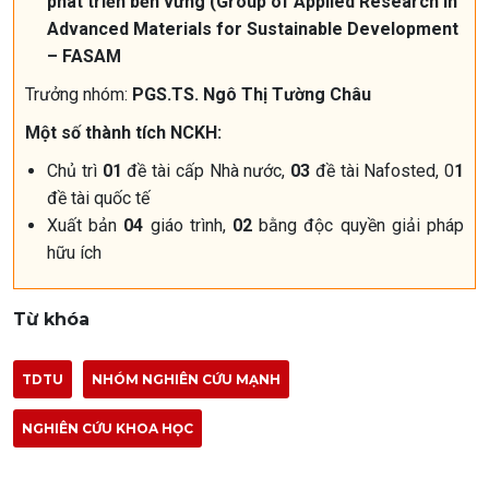
phát triển bền vững (Group of Applied Research in
Advanced Materials for Sustainable Development
– FASAM
Trưởng nhóm:
PGS.TS. Ngô Thị Tường Châu
Một số thành tích NCKH:
Chủ trì
01
đề tài cấp Nhà nước,
03
đề tài Nafosted, 0
1
đề tài quốc tế
Xuất bản
04
giáo trình,
02
bằng độc quyền giải pháp
hữu ích
Từ khóa
TDTU
NHÓM NGHIÊN CỨU MẠNH
NGHIÊN CỨU KHOA HỌC