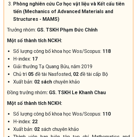
Phòng nghiên cứu Cơ học vật liệu và Kết cấu tiên
tiến
(Mechanics of Advanced Materials and
Structures - MAMS)
Trưởng nhóm:
GS. TSKH Phạm Đức Chính
Một số thành tích NCKH:
Số lượng công bố khoa học Wos/Scopus:
118
H-index:
17
Giải thưởng Tạ Quang Bửu, năm 2019
Chủ trì
05
đề tài Nasfosted,
02
đề tài cấp Bộ
Xuất bản:
02 sách
chuyên khảo
Đồng trưởng nhóm
:
GS. TSKH Le Khanh Chau
Một số thành tích NCKH:
Số lượng công bố khoa học Wos/Scopus:
110
H-index:
22
Xuất bản:
02
sách chuyên khảo
Thành viên ban biên tập tạp chí Mathematics and