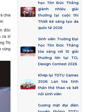
học Tôn Đức Thắng
giành nhiều giải
à chia
thưởng tại cuộc thi
ên.
Thiết kế sáng tạo da
quốc tế 2026
ám đốc
 ca sĩ
Sinh viên Trường Đại
ng Thị
học Tôn Đức Thắng
h cùng
tỏa sáng với 10 giải
thưởng lớn tại TCL
Design Contest 2026
Khép lại TDTU Games
2026: Lan tỏa tinh
thần thể thao và kết
nối sinh viên
Gương mặt đại diện
truyền thông TDTU