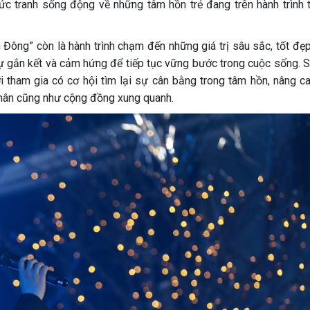
ức tranh sống động về những tâm hồn trẻ đang trên hành trình 
Đông” còn là hành trình chạm đến những giá trị sâu sắc, tốt đẹp
sự gắn kết và cảm hứng để tiếp tục vững bước trong cuộc sống. S
i tham gia có cơ hội tìm lại sự cân bằng trong tâm hồn, nâng c
 thân cũng như cộng đồng xung quanh.