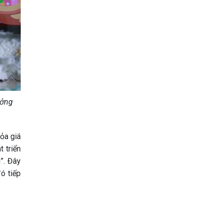
ưởng
ỏa giá
 triển
”. Đây
ó tiếp