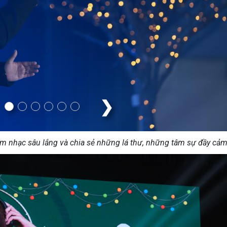
❯
m nhạc sâu lắng và chia sẻ những lá thư, những tâm sự đầy cả