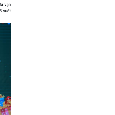
đã vận
5 suất