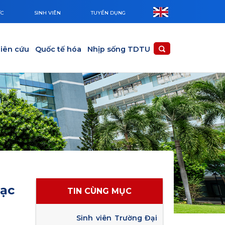
ỨC
SINH VIÊN
TUYỂN DỤNG
iên cứu
Quốc tế hóa
Nhịp sống TDTU
hạc
TIN CÙNG MỤC
Sinh viên Trường Đại