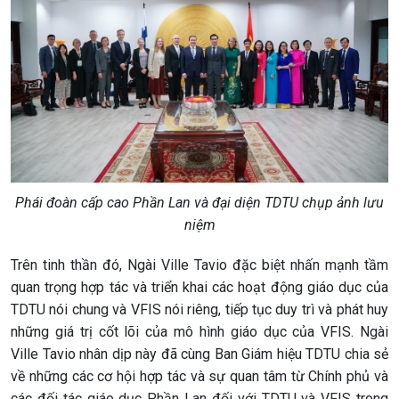
Phái đoàn cấp cao Phần Lan và đại diện TDTU chụp ảnh lưu
niệm
Trên tinh thần đó, Ngài Ville Tavio đặc biệt nhấn mạnh tầm
quan trọng hợp tác và triển khai các hoạt động giáo dục của
TDTU nói chung và VFIS nói riêng, tiếp tục duy trì và phát huy
những giá trị cốt lõi của mô hình giáo dục của VFIS. Ngài
Ville Tavio nhân dịp này đã cùng Ban Giám hiệu TDTU chia sẻ
về những các cơ hội hợp tác và sự quan tâm từ Chính phủ và
các đối tác giáo dục Phần Lan đối với TDTU và VFIS trong