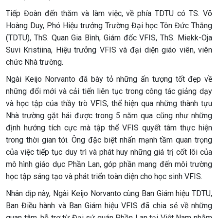
Tiếp Đoàn đến thăm và làm việc, về phía TDTU có TS. Võ
Hoàng Duy, Phó Hiệu trưởng Trường Đại học Tôn Đức Thắng
(TDTU), ThS. Quan Gia Bình, Giám đốc VFIS, ThS. Miekk-Oja
Suvi Kristiina, Hiệu trưởng VFIS và đại diện giáo viên, viên
chức Nhà trường.
Ngài Keijo Norvanto đã bày tỏ những ấn tượng tốt đẹp về
những đổi mới và cải tiến liên tục trong công tác giảng dạy
và học tập của thầy trò VFIS, thể hiện qua những thành tựu
Nhà trường gặt hái được trong 5 năm qua cũng như những
định hướng tích cực mà tập thể VFIS quyết tâm thực hiện
trong thời gian tới. Ông đặc biệt nhấn mạnh tầm quan trọng
của việc tiếp tục duy trì và phát huy những giá trị cốt lõi của
mô hình giáo dục Phần Lan, góp phần mang đến môi trường
học tập sáng tạo và phát triển toàn diện cho học sinh VFIS.
Nhân dịp này, Ngài Keijo Norvanto cùng Ban Giám hiệu TDTU,
Ban Điều hành và Ban Giám hiệu VFIS đã chia sẻ về những
quan tâm, hỗ trợ từ Đại sứ quán Phần Lan tại Việt Nam nhằm