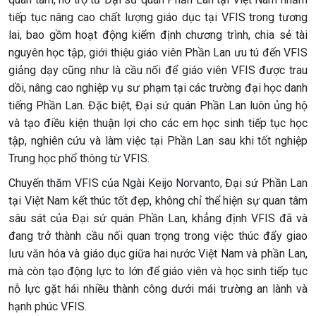
tiếp tục nâng cao chất lượng giáo dục tại VFIS trong tương
lai, bao gồm hoạt động kiểm định chương trình, chia sẻ tài
nguyên học tập, giới thiệu giáo viên Phần Lan ưu tú đến VFIS
giảng dạy cũng như là cầu nối để giáo viên VFIS được trau
dồi, nâng cao nghiệp vụ sư phạm tại các trường đại học danh
tiếng Phần Lan. Đặc biệt, Đại sứ quán Phần Lan luôn ủng hộ
và tạo điều kiện thuận lợi cho các em học sinh tiếp tục học
tập, nghiên cứu và làm việc tại Phần Lan sau khi tốt nghiệp
Trung học phổ thông từ VFIS.
Chuyến thăm VFIS của Ngài Keijo Norvanto, Đại sứ Phần Lan
tại Việt Nam kết thúc tốt đẹp, không chỉ thể hiện sự quan tâm
sâu sát của Đại sứ quán Phần Lan, khẳng định VFIS đã và
đang trở thành cầu nối quan trọng trong việc thúc đẩy giao
lưu văn hóa và giáo dục giữa hai nước Việt Nam và phần Lan,
mà còn tạo động lực to lớn để giáo viên và học sinh tiếp tục
nỗ lực gặt hái nhiều thành công dưới mái trường an lành và
hạnh phúc VFIS.