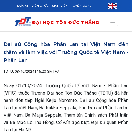
Skip to main content
ĐƠN VỊ
VIÊN CHỨC
SINH VIÊN
TUYỂN DỤNG
ĐẠI HỌC TÔN ĐỨC THẮNG
Đại sứ Cộng hòa Phần Lan tại Việt Nam đến
thăm và làm việc với Trường Quốc tế Việt Nam -
Phần Lan
TDTU, 03/10/2024 | 16:20 GMT+7
Ngày 01/10/2024, Trường Quốc tế Việt Nam - Phần Lan
(VFIS) thuộc Trường Đại học Tôn Đức Thắng (TDTU) đã hân
hạnh đón tiếp Ngài Keijo Norvanto, Đại sứ Cộng hòa Phần
Lan tại Việt Nam; Bà Riikka Seppala, Phó Đại sứ Phần Lan tại
Việt Nam; Bà Maija Seppälä, Tham tán Chính sách Phát triển
và Bà Mạc Lê Thu Hồng, Cố vấn đặc biệt, Đại sứ quán Phần
Lan tại Hà Nội.