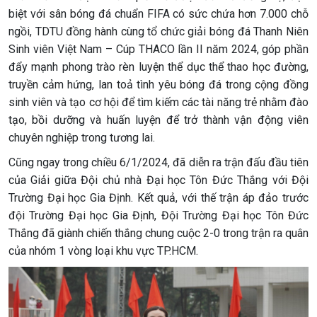
biệt với sân bóng đá chuẩn FIFA có sức chứa hơn 7.000 chỗ
ngồi, TDTU đồng hành cùng tổ chức giải bóng đá Thanh Niên
Sinh viên Việt Nam – Cúp THACO lần II năm 2024, góp phần
đẩy mạnh phong trào rèn luyện thể dục thể thao học đường,
truyền cảm hứng, lan toả tình yêu bóng đá trong cộng đồng
sinh viên và tạo cơ hội để tìm kiếm các tài năng trẻ nhằm đào
tạo, bồi dưỡng và huấn luyện để trở thành vận động viên
chuyên nghiệp trong tương lai.
Cũng ngay trong chiều 6/1/2024, đã diễn ra trận đấu đầu tiên
của Giải giữa Đội chủ nhà Đại học Tôn Đức Thắng với Đội
Trường Đại học Gia Định. Kết quả, với thế trận áp đảo trước
đội Trường Đại học Gia Định, Đội Trường Đại học Tôn Đức
Thắng đã giành chiến thắng chung cuộc 2-0 trong trận ra quân
của nhóm 1 vòng loại khu vực TP.HCM.