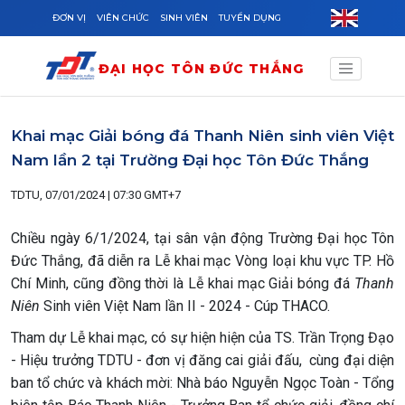
Skip to main content
ĐƠN VỊ
VIÊN CHỨC
SINH VIÊN
TUYỂN DỤNG
ĐẠI HỌC TÔN ĐỨC THẮNG
Khai mạc Giải bóng đá Thanh Niên sinh viên Việt
Nam lần 2 tại Trường Đại học Tôn Đức Thắng
TDTU, 07/01/2024 | 07:30 GMT+7
Chiều ngày 6/1/2024, tại sân vận động Trường Đại học Tôn
Đức Thắng, đã diễn ra Lễ khai mạc Vòng loại khu vực TP. Hồ
Chí Minh, cũng đồng thời là Lễ khai mạc Giải bóng đá
Thanh
Niên
Sinh viên Việt Nam lần II - 2024 - Cúp THACO.
Tham dự Lễ khai mạc, có sự hiện hiện của TS. Trần Trọng Đạo
- Hiệu trưởng TDTU - đơn vị đăng cai giải đấu, cùng đại diện
ban tổ chức và khách mời: Nhà báo Nguyễn Ngọc Toàn - Tổng