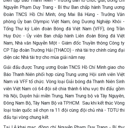
biên tập Báo Thanh Niên - Trưởng Ban tổ chức giải, đồng chí
Nguyễn Phạm Duy Trang - Bí thư Ban chấp hành Trung ương
Đoàn TNCS Hồ Chí Minh; ông Mai Bá Hùng - Trưởng Văn
phòng Ủy ban Olympic Việt Nam; ông Dương Nghiệp Khôi -
Tổng Thư ký Liên đoàn Bóng đá Việt Nam (VFF); ông Trần
Huy Đức - Ủy viên Ban chấp hành Liên đoàn Bóng đá Việt
Nam, Nhà văn Nguyễn Một - Giám đốc Truyền thông Công ty
CP Tập đoàn Trường Hải (THACO) - nhà tài trợ chính cùng đại
diện các Nhà tài trợ cho mùa giải năm nay.
Giải đấu được Trung ương Đoàn TNCS Hồ Chí Minh giao cho
Báo Thanh Niên phối hợp cùng Trung ương Hội sinh viên Việt
Nam và VFF tổ chức. Vòng loại Giải bóng đá Thanh Niên Sinh
viên Việt Nam có 64 đội sẽ chia thành 6 khu vực thi đấu: gồm
Hà Nội, Duyên hải miền Trung, Nam Trung bộ và Tây Nguyên,
Đông Nam Bộ, Tây Nam Bộ và TP.HCM. Sau khi kết thúc Vòng
loại toàn quốc sẽ chọn ra 11 đội cùng đội chủ nhà - TDTU thi
đấu tại vòng chung kết.
Tại Lễ khai mạc, đồng chí Nguyễn Phạm Duy Trang - Bí thư