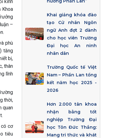
hướng Phần Lan”
i kinh
a Khoa
Khai giảng khóa đào
Trưởng
tạo Cử nhân Ngôn
luận –
ngữ Anh đợt 2 dành
n.
cho học viên Trường
và phù
Đại học An ninh
) tăng
nhân dân
iết bị,
, thân
Trường Quốc tế Việt
ng lĩnh
Nam – Phần Lan tổng
kết năm học 2025 -
2026
 Trường
g thời,
Hơn 2.000 tân khoa
ên quan
nhận bằng tốt
t.
nghiệp Trường Đại
 có cơ
học Tôn Đức Thắng:
o tiêu
Mang tri thức và khát