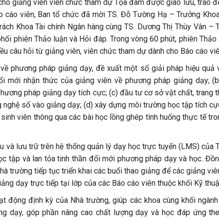
 cho giảng viên viên chức tham dự Tọa đàm được giao lưu, trao đổ
o cáo viên, Ban tổ chức đã mời TS. Đỗ Tường Hạ – Trưởng Kho
rách Khoa Tài chính Ngân hàng cùng TS. Dương Thị Thùy Vân – 
hối phiên Thảo luận và Hỏi đáp. Trong vòng 60 phút, phiên Thảo 
iều câu hỏi từ giảng viên, viên chức tham dự dành cho Báo cáo viê
về phương pháp giảng dạy, đề xuất một số giải pháp hiệu quả 
đổi mới nhận thức của giảng viên về phương pháp giảng dạy; (b
ương pháp giảng dạy tích cực; (c) đầu tư cơ sở vật chất, trang th
 nghệ số vào giảng dạy; (d) xây dựng môi trường học tập tích cực
 sinh viên thông qua các bài học lồng ghép tình huống thực tế tro
iệu và lưu trữ trên hệ thống quản lý dạy học trực tuyến (LMS) của
ọc tập và lan tỏa tinh thần đổi mới phương pháp dạy và học. Đồn
 trường tiếp tục triển khai các buổi thao giảng để các giảng vi
iảng dạy trực tiếp tại lớp của các Báo cáo viên thuộc khối Kỹ thuậ
ạt động định kỳ của Nhà trường, giúp các khoa cùng khối ngành
ảng dạy, góp phần nâng cao chất lượng dạy và học đáp ứng the