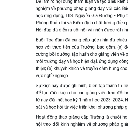
Để làm rõ nội dung tham luận và tạo điều kiện
nghiệm về phương pháp giảng dạy với các Bá
học ứng dụng, ThS. Nguyễn Gia Đường - Phụ t
Phòng Khảo thí và Kiểm định chất lượng điều p
Hỏi đáp đã diễn ra sôi nổi và nhận được rất nh
Buổi Tọa đàm đã cung cấp góc nhìn đa chiều 
hợp với thực tiễn của Trường, bao gồm: (a) 
cường bồi dưỡng, tập huấn cho giảng viên về ph
môi trường dạy và học hiện đại, ứng dụng công
thiện; (e) khuyến khích và truyền cảm hứng cho
vực nghề nghiệp.
Sự kiện này được ghi hình, biên tập thành tư l
để tạo điều kiện cho các giảng viên trao đổi h
từ nay đến hết học kỳ 1 năm học 2023-2024, Nhà
sát và học hỏi từ việc triển khai phương pháp g
Hoạt động thao giảng cấp Trường là chuỗi ho
hội trao đổi kinh nghiệm về phương pháp gi