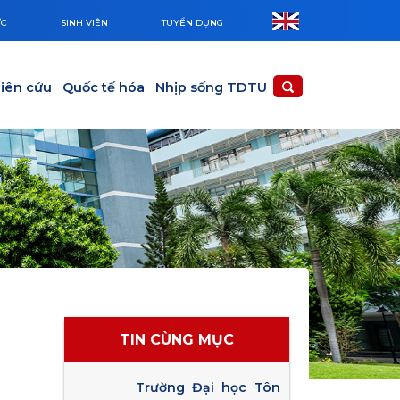
ỨC
SINH VIÊN
TUYỂN DỤNG
iên cứu
Quốc tế hóa
Nhịp sống TDTU
TIN CÙNG MỤC
Trường Đại học Tôn