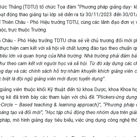
Đức Thắng (TDTU) tổ chức Tọa đàm “Phương pháp giảng dạy- k
hoạt động thao giảng tại lớp sẽ diễn ra từ 30/11/2023 đến 30/01
 Thiên Châu - Phó Hiệu trưởng TDTU, cùng các lãnh đạo đơn vị 
uộc, trực thuộc Trường.
ên Châu - Phó Hiệu trưởng TDTU chia sẻ về chủ trương đổi mới 
hực hiện cam kết với xã hội về chất lượng đào tạo theo chuẩn qu
tiêu lớn và quan trọng của Nhà trường. Nhà trường phải đảm bả
như theo cam kết với người học và xã hội. Từ đó xây dựng các 
ng dạy và các chính sách hỗ trợ nhằm khuyến khích giảng viên cả
 biệt là đội ngũ giảng viên mới được tuyển dụng”
.
 giảng viên thuộc khối Kỹ thuật đến từ khoa Dược, khoa Khoa h
ng kê đã trình bày các tham luận với chủ đề
“Plickers-ứng dụng
Circle – Based teaching & learning approach)”, “Phương pháp 
 sáng tạo và đổi mới”, “Học tập chủ động theo nhóm dựa trên giải
 pháp, mô hình giảng dạy tiêu biểu, việc ứng dụng công nghệ thô