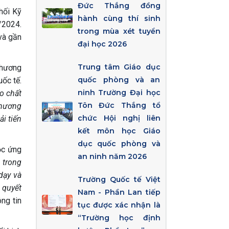
Đức Thắng đồng
hối Kỹ
hành cùng thí sinh
/2024.
trong mùa xét tuyển
và gần
đại học 2026
Trung tâm Giáo dục
phương
quốc phòng và an
ốc tế.
ninh Trường Đại học
o chất
Tôn Đức Thắng tổ
chương
chức Hội nghị liên
i tiến
kết môn học Giáo
dục quốc phòng và
ọc ứng
an ninh năm 2026
 trong
dạy và
Trường Quốc tế Việt
 quyết
Nam - Phần Lan tiếp
ng tin
tục được xác nhận là
“Trường học định