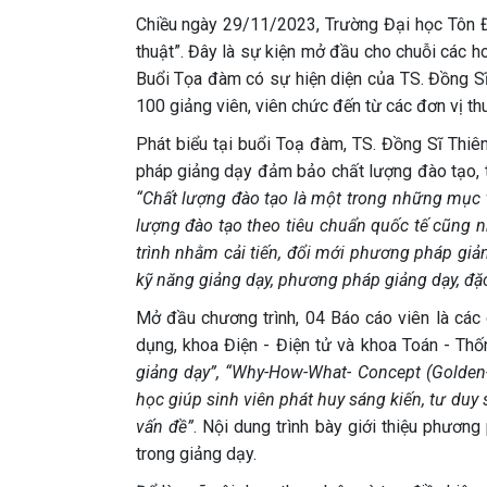
Chiều ngày 29/11/2023, Trường Đại học Tôn 
thuật”. Đây là sự kiện mở đầu cho chuỗi các 
Buổi Tọa đàm có sự hiện diện của TS. Đồng Sĩ
100 giảng viên, viên chức đến từ các đơn vị th
Phát biểu tại buổi Toạ đàm, TS. Đồng Sĩ Thi
pháp giảng dạy đảm bảo chất lượng đào tạo, t
“Chất lượng đào tạo là một trong những mục 
lượng đào tạo theo tiêu chuẩn quốc tế cũng 
trình nhằm cải tiến, đổi mới phương pháp giả
kỹ năng giảng dạy, phương pháp giảng dạy, đặc
Mở đầu chương trình, 04 Báo cáo viên là các
dụng, khoa Điện - Điện tử và khoa Toán - Thố
giảng dạy”, “Why-How-What- Concept (Golden-
học giúp sinh viên phát huy sáng kiến, tư duy
vấn đề”
. Nội dung trình bày giới thiệu phương
trong giảng dạy.