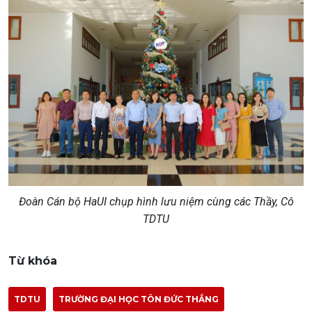
Đoàn Cán bộ HaUI chụp hình lưu niệm cùng các Thầy, Cô
TDTU
Từ khóa
TDTU
TRƯỜNG ĐẠI HỌC TÔN ĐỨC THẮNG