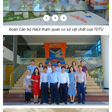
1
2
3
Đoàn Cán bộ HaUI tham quan cơ sở vật chất của TDTU