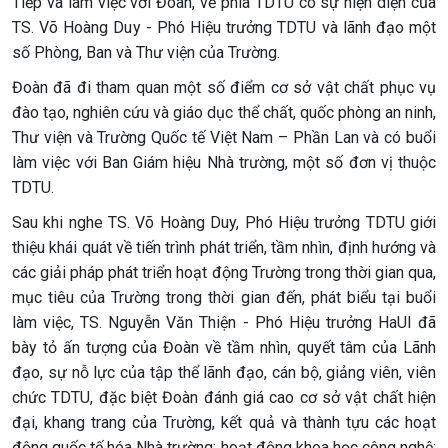
Tiếp và làm việc với Đoàn, về phía TDTU có sự hiện diện của
TS. Võ Hoàng Duy - Phó Hiệu trưởng TDTU và lãnh đạo một
số Phòng, Ban và Thư viện của Trường.
Đoàn đã đi tham quan một số điểm cơ sở vật chất phục vụ
đào tạo, nghiên cứu và giáo dục thể chất, quốc phòng an ninh,
Thư viện và Trường Quốc tế Việt Nam – Phần Lan và có buổi
làm việc với Ban Giám hiệu Nhà trường, một số đơn vị thuộc
TDTU.
Sau khi nghe TS. Võ Hoàng Duy, Phó Hiệu trưởng TDTU giới
thiệu khái quát về tiến trình phát triển, tầm nhìn, định hướng và
các giải pháp phát triển hoạt động Trường trong thời gian qua,
mục tiêu của Trường trong thời gian đến, phát biểu tại buổi
làm việc, TS. Nguyễn Văn Thiện - Phó Hiệu trưởng HaUI đã
bày tỏ ấn tượng của Đoàn về tầm nhìn, quyết tâm của Lãnh
đạo, sự nỗ lực của tập thể lãnh đạo, cán bộ, giảng viên, viên
chức TDTU, đặc biệt Đoàn đánh giá cao cơ sở vật chất hiện
đại, khang trang của Trường, kết quả và thành tựu các hoạt
động quốc tế hóa Nhà trường; hoạt động khoa học công nghệ;