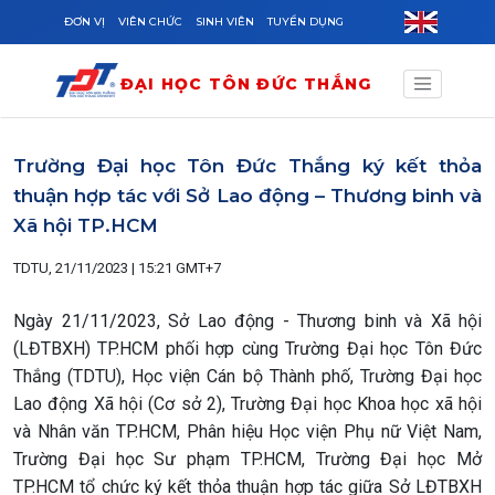
Skip to main content
ĐƠN VỊ
VIÊN CHỨC
SINH VIÊN
TUYỂN DỤNG
ĐẠI HỌC TÔN ĐỨC THẮNG
Trường Đại học Tôn Đức Thắng ký kết thỏa
thuận hợp tác với Sở Lao động – Thương binh và
Xã hội TP.HCM
TDTU, 21/11/2023 | 15:21 GMT+7
Ngày 21/11/2023, Sở Lao động - Thương binh và Xã hội
(LĐTBXH) TP.HCM phối hợp cùng Trường Đại học Tôn Đức
Thắng (TDTU), Học viện Cán bộ Thành phố, Trường Đại học
Lao động Xã hội (Cơ sở 2), Trường Đại học Khoa học xã hội
và Nhân văn TP.HCM, Phân hiệu Học viện Phụ nữ Việt Nam,
Trường Đại học Sư phạm TP.HCM, Trường Đại học Mở
TP.HCM tổ chức ký kết thỏa thuận hợp tác giữa Sở LĐTBXH