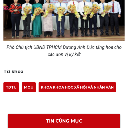
Phó Chủ tịch UBND TPHCM Dương Anh Đức tặng hoa cho
các đơn vị ký kết
Từ khóa
TDTU
MOU
KHOA KHOA HỌC XÃ HỘI VÀ NHÂN VĂN
TIN CÙNG MỤC