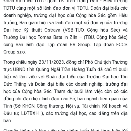
Đoàn đại biểu TDTU gồm TS. Trần Trọng Đạo - Hiệu trưởng
TDTU cùng một số lãnh đạo đơn vị TDTU. Đoàn đại biểu các
doanh nghiệp, trường đại học của Cộng hòa Séc gồm Hiệu
trưởng, Ban giám hiệu và lãnh đạo một số đơn vị của Trường
Đại học Kỹ thuật Ostrava (VSB-TUO, Cộng hòa Séc) và
Trường Đại học Tomas Bata in Zlin – (TBU, Cộng hòa Séc)
cùng Ban lãnh đạo Tập đoàn BR Group; Tập đoàn FCCS
Group s.r.o.
Trong chiều ngày 23/11/2023, đồng chí Phó Chủ tịch Thường
trực UBND tỉnh Quảng Ngãi Trần Hoàng Tuấn đã chủ trì buổi
tiếp và làm việc với Đoàn đại biểu của Trường Đại học Tôn
Đức Thắng và Đoàn đại biểu các doanh nghiệp, trường đại
học của Cộng hòa Séc. Tham dự buổi làm việc còn có các
đồng chí đại diện lãnh đạo các Sở, ban ngành liên quan của
Tỉnh (Sở KHCN; Công thương; Nội vụ; Tài chính; Kế hoạch và
Đầu tư; LĐTBXH…), các trường đại học, cao đẳng trên địa
bàn.
Chuyến thăm và làm việc này nhằm triển khai thực hiện Kế