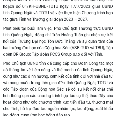
hoạch số 01/KH-UBND-TDTU ngày 17/7/2023 giữa UBND
tỉnh Quảng Ngãi và TDTU về việc thực hiện Chương trình hợp
tác giữa Tỉnh và Trường giai đoạn 2023 – 2027.
Phát biểu tại buổi làm việc, Phó Chủ tịch Thường trực UBND
tỉnh Quảng Ngãi, đồng chí Trần Hoàng Tuấn ghi nhận sự kết
nối của Trường Đại học Tôn Đức Thắng và sự quan tâm của
hai trường đại học của Cộng hòa Séc (VSB-TUO và TBU); Tập
đoàn BR Group; Tập đoàn FCCS Group s.r.o đối với Tỉnh.
Phó Chủ tịch UBND tỉnh đã cung cấp cho Đoàn Công tác một
số thông tin về tiềm năng và thế mạnh của tỉnh Quảng Ngãi,
cũng như các định hướng, cam kết của tỉnh đối với nhà đầu tư
và mong muốn trong thời gian đến, tỉnh Quảng Ngãi, TDTU và
các Tập đoàn của Cộng hoà Séc sẽ có sự kết nối chặt chẽ
hơn thông qua các chương trình hợp tác cụ thể, thúc đẩy các
hoạt động như các chương trình xúc tiến đầu tư, thương mại
cho Tỉnh; hỗ trợ đào tạo nguồn nhân lực, lao động, xuất khẩu
lao động, cung ứng học bổng đào tạo ....