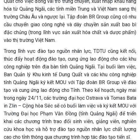
Quất cho việc đóng vai trò trung chuyển, xuất nhập khẩu hàng
hóa từ Quảng Ngãi, các tỉnh miền Trung và Việt Nam sang thị
trường Châu Âu và ngược lại. Tập đoàn BR Group cũng có nhu
cầu chuyển giao công nghệ và dây chuyền sản xuất bao bì
đặc chủng (trong lĩnh vực sản xuất hóa chất và dược phẩm)
vào thị trường Việt Nam.
Trong lĩnh vực đào tạo nguồn nhân lực, TDTU cũng kết nối,
thúc đẩy hoạt động đào tạo, cung ứng lao động cho các khu
công nghiệp trên địa bàn tỉnh Quảng Ngãi. Tại buổi làm việc,
Ban Quản lý Khu kinh tế Dung Quất và các khu công nghiệp
tỉnh Quảng Ngãi ký kết MOU với Tập đoàn BR Group về đào
tạo và cung ứng lao động cho Tỉnh. Theo kế hoạch, ngày mai
trong ngày 24/11, các trường đại học Ostrava và Tomas Bata
in Zlin – Cộng hòa Séc sẽ có buổi làm việc và ký kết MOU với
Trường Đại học Phạm Văn Đồng (tỉnh Quảng Ngãi) để triển
khai các chương trình trao đổi sinh viên, giảng viên, nghiên
cứu khoa học và hỗ trợ đào tạo nguồn nhân lực chất lượng
cao cho tỉnh thông qua chương trình hợp tác đào tạo tiến sĩ.