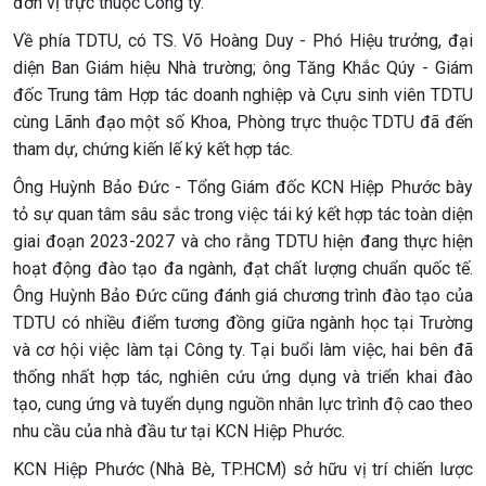
đơn vị trực thuộc Công ty.
Về phía TDTU, có TS. Võ Hoàng Duy - Phó Hiệu trưởng, đại
diện Ban Giám hiệu Nhà trường; ông Tăng Khắc Qúy - Giám
đốc Trung tâm Hợp tác doanh nghiệp và Cựu sinh viên TDTU
cùng Lãnh đạo một số Khoa, Phòng trực thuộc TDTU đã đến
tham dự, chứng kiến lế ký kết hợp tác.
Ông Huỳnh Bảo Đức - Tổng Giám đốc KCN Hiệp Phước bày
tỏ sự quan tâm sâu sắc trong việc tái ký kết hợp tác toàn diện
giai đoạn 2023-2027 và cho rằng TDTU hiện đang thực hiện
hoạt động đào tạo đa ngành, đạt chất lượng chuẩn quốc tế.
Ông Huỳnh Bảo Đức cũng đánh giá chương trình đào tạo của
TDTU có nhiều điểm tương đồng giữa ngành học tại Trường
và cơ hội việc làm tại Công ty. Tại buổi làm việc, hai bên đã
thống nhất hợp tác, nghiên cứu ứng dụng và triển khai đào
tạo, cung ứng và tuyển dụng nguồn nhân lực trình độ cao theo
nhu cầu của nhà đầu tư tại KCN Hiệp Phước.
KCN Hiệp Phước (Nhà Bè, TP.HCM) sở hữu vị trí chiến lược