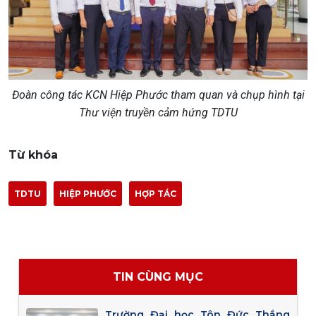
Đoàn công tác KCN Hiệp Phước tham quan và chụp hình tại
Thư viện truyền cảm hứng TDTU
Từ khóa
TDTU
HIỆP PHƯỚC
HỢP TÁC
TIN CÙNG MỤC
Trường Đại học Tôn Đức Thắng