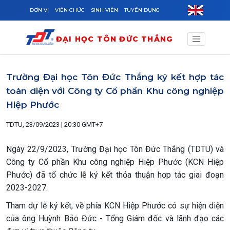
Skip to main content
ĐƠN VỊ
VIÊN CHỨC
SINH VIÊN
TUYỂN DỤNG
ĐẠI HỌC TÔN ĐỨC THẮNG
Trường Đại học Tôn Đức Thắng ký kết hợp tác
toàn diện với Công ty Cổ phần Khu công nghiệp
Hiệp Phước
TDTU, 23/09/2023 | 20:30 GMT+7
Ngày 22/9/2023, Trường Đại học Tôn Đức Thắng (TDTU) và
Công ty Cổ phần Khu công nghiệp Hiệp Phước (KCN Hiệp
Phước) đã tổ chức lễ ký kết thỏa thuận hợp tác giai đoạn
2023-2027.
Tham dự lễ ký kết, về phía KCN Hiệp Phước có sự hiện diện
của ông Huỳnh Bảo Đức - Tổng Giám đốc và lãnh đạo các