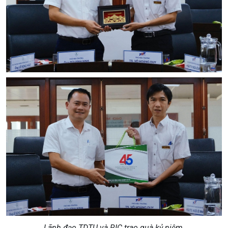
Lãnh đạo TDTU
và
RIC trao quà kỷ niệm.