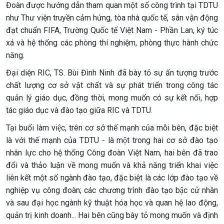
Đoàn được hướng dẫn tham quan một số công trình tại TDTU
như Thư viện truyền cảm hứng, tòa nhà quốc tế, sân vận động
đạt chuẩn FIFA, Trường Quốc tế Việt Nam - Phần Lan, ký túc
xá và hệ thống các phòng thí nghiệm, phòng thực hành chức
năng.
Đại diện RIC, TS. Bùi Đình Ninh đã bày tỏ sự ấn tượng trước
chất lượng cơ sở vật chất và sự phát triển trong công tác
quản lý giáo dục, đồng thời, mong muốn có sự kết nối, hợp
tác giáo dục và đào tạo giữa RIC và TDTU.
Tại buổi làm việc, trên cơ sở thế mạnh của mỗi bên, đặc biệt
là với thế mạnh của TDTU - là một trong hai cơ sở đào tạo
nhân lực cho hệ thống Công đoàn Việt Nam, hai bên đã trao
đổi và thảo luận về mong muốn và khả năng triển khai việc
liên kết một số ngành đào tạo, đặc biệt là các lớp đào tạo về
nghiệp vụ công đoàn; các chương trình đào tạo bậc cử nhân
và sau đại học ngành kỹ thuật hóa học và quan hệ lao động,
quản trị kinh doanh... Hai bên cũng bày tỏ mong muốn và định