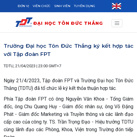
Skip to main content
ĐƠN VỊ
VIÊN CHỨC
SINH VIÊN
TUYỂN DỤNG
ĐẠI HỌC TÔN ĐỨC THẮNG
Trường Đại học Tôn Đức Thắng ký kết hợp tác
với Tập đoàn FPT
TDTU, 21/04/2023 | 23:00 GMT+7
Ngày 21/4/2023, Tập đoàn FPT và Trường Đại học Tôn Đức
Thắng (TDTU) đã tổ chức lễ ký kết thỏa thuận hợp tác.
Phía Tập đoàn FPT có ông Nguyễn Văn Khoa - Tổng Giám
đốc, ông Chu Quang Huy - Giám đốc nhân sự, ông Võ Đặng
Phát - Giám đốc Marketing và Truyền thông và các lãnh đạo
cấp cao của công ty. TS. Trần Trọng Đạo - Hiệu trưởng TDTU
cùng lãnh đạo các Phòng, Khoa, Viện trong Trường đón tiếp