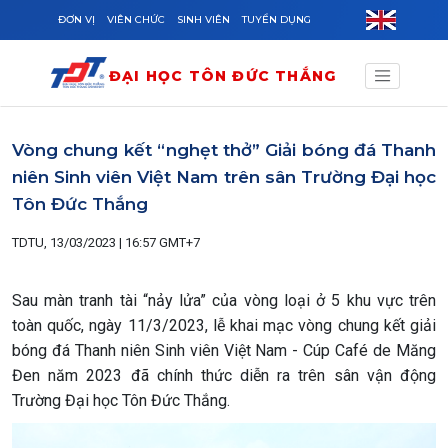
Skip to main content
ĐƠN VỊ
VIÊN CHỨC
SINH VIÊN
TUYỂN DỤNG
ĐẠI HỌC TÔN ĐỨC THẮNG
Vòng chung kết “nghẹt thở” Giải bóng đá Thanh
niên Sinh viên Việt Nam trên sân Trường Đại học
Tôn Đức Thắng
TDTU, 13/03/2023 | 16:57 GMT+7
Sau màn tranh tài “nảy lửa” của vòng loại ở 5 khu vực trên
toàn quốc, ngày 11/3/2023, lễ khai mạc vòng chung kết giải
bóng đá Thanh niên Sinh viên Việt Nam - Cúp Café de Măng
Đen năm 2023 đã chính thức diễn ra trên sân vận động
Trường Đại học Tôn Đức Thắng.