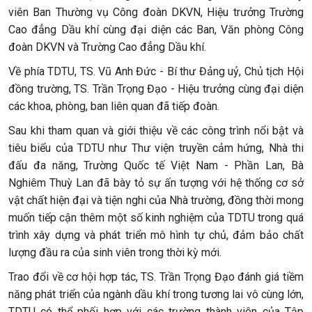
viên Ban Thường vụ Công đoàn DKVN, Hiệu trưởng Trường
Cao đẳng Dầu khí cùng đại diện các Ban, Văn phòng Công
đoàn DKVN và Trường Cao đẳng Dầu khí.
Về phía TDTU, TS. Vũ Anh Đức - Bí thư Đảng uỷ, Chủ tịch Hội
đồng trường, TS. Trần Trọng Đạo - Hiệu trưởng cùng đại diện
các khoa, phòng, ban liên quan đã tiếp đoàn.
Sau khi tham quan và giới thiệu về các công trình nổi bật và
tiêu biểu của TDTU như Thư viện truyền cảm hứng, Nhà thi
đấu đa năng, Trường Quốc tế Việt Nam - Phần Lan, Bà
Nghiêm Thuỳ Lan đã bày tỏ sự ấn tượng với hệ thống cơ sở
vật chất hiện đại và tiện nghi của Nhà trường, đồng thời mong
muốn tiếp cận thêm một số kinh nghiệm của TDTU trong quá
trình xây dựng và phát triển mô hình tự chủ, đảm bảo chất
lượng đầu ra của sinh viên trong thời kỳ mới.
Trao đổi về cơ hội hợp tác, TS. Trần Trọng Đạo đánh giá tiềm
năng phát triển của ngành dầu khí trong tương lai vô cùng lớn,
TDTU có thể phối hợp với các trường thành viên của Tập