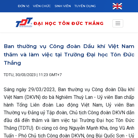
Skip to main content
ĐƠN VỊ
VIÊN CHỨC
SINH VIÊN
TUYỂN DỤNG
ĐẠI HỌC TÔN ĐỨC THẮNG
Ban thường vụ Công đoàn Dầu khí Việt Nam
thăm và làm việc tại Trường Đại học Tôn Đức
Thắng
TDTU, 30/03/2023 | 11:23 GMT+7
Sáng ngày 29/03/2023, Ban thường vụ Công đoàn Dầu khí
Việt Nam (DKVN) do bà Nghiêm Thuỳ Lan - Uỷ viên Ban chấp
hành Tổng Liên đoàn Lao động Việt Nam, Uỷ viên Ban
Thường vụ Đảng uỷ Tập đoàn, Chủ tịch Công đoàn DKVN dẫn
đầu đã đến thăm và làm việc tại Trường Đại học Tôn Đức
Thắng (TDTU). Đi cùng có ông Nguyễn Mạnh Kha, ông Vũ Anh
Tuấn - Phó Chủ tịch Công đoàn DKVN, ông Bùi Quốc Sơn - Uỷ