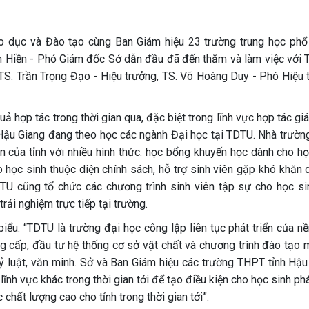
 dục và Đào tạo cùng Ban Giám hiệu 23 trường trung học phổ
 Hiền - Phó Giám đốc Sở dẫn đầu đã đến thăm và làm việc với 
S. Trần Trọng Đạo - Hiệu trưởng, TS. Võ Hoàng Duy - Phó Hiệu 
uả hợp tác trong thời gian qua, đặc biệt trong lĩnh vực hợp tác gi
h Hậu Giang đang theo học các ngành Đại học tại TDTU. Nhà trườn
n của tỉnh với nhiều hình thức: học bổng khuyến học dành cho họ
 học sinh thuộc diện chính sách, hỗ trợ sinh viên gặp khó khăn 
TU cũng tổ chức các chương trình sinh viên tập sự cho học si
ải nghiệm trực tiếp tại trường.
iểu: “TDTU là trường đại học công lập liên tục phát triển của nề
g cấp, đầu tư hệ thống cơ sở vật chất và chương trình đào tạo 
 luật, văn minh. Sở và Ban Giám hiệu các trường THPT tỉnh Hậu
ĩnh vực khác trong thời gian tới để tạo điều kiện cho học sinh phá
hất lượng cao cho tỉnh trong thời gian tới”.