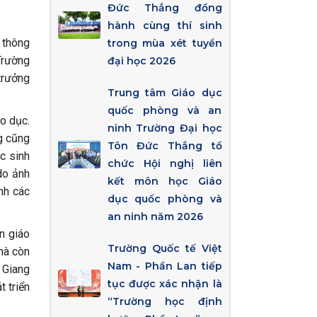
Đức Thắng đồng
hành cùng thí sinh
 thông
trong mùa xét tuyển
Trường
đại học 2026
trưởng
Trung tâm Giáo dục
quốc phòng và an
áo dục.
ninh Trường Đại học
g cũng
Tôn Đức Thắng tổ
c sinh
chức Hội nghị liên
do ảnh
kết môn học Giáo
nh các
dục quốc phòng và
an ninh năm 2026
n giáo
Trường Quốc tế Việt
mà còn
Nam - Phần Lan tiếp
 Giang
tục được xác nhận là
t triển
“Trường học định