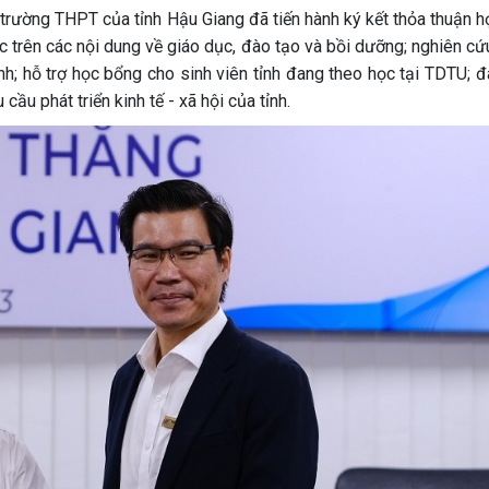
trường THPT của tỉnh Hậu Giang đã tiến hành ký kết thỏa thuận hợ
ác trên các nội dung về giáo dục, đào tạo và bồi dưỡng; nghiên c
nh; hỗ trợ học bổng cho sinh viên tỉnh đang theo học tại TDTU; đ
ầu phát triển kinh tế - xã hội của tỉnh.