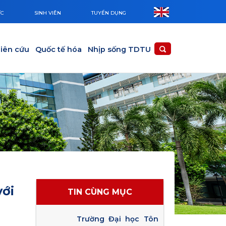
ỨC
SINH VIÊN
TUYỂN DỤNG
iên cứu
Quốc tế hóa
Nhịp sống TDTU
với
TIN CÙNG MỤC
Trường Đại học Tôn