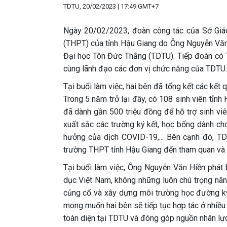
TDTU, 20/02/2023 | 17:49 GMT+7
Ngày 20/02/2023, đoàn công tác của Sở Giáo
(THPT) của tỉnh Hậu Giang do Ông Nguyễn Văn
Đại học Tôn Đức Thắng (TDTU). Tiếp đoàn có T
cùng lãnh đạo các đơn vị chức năng của TDTU.
Tại buổi làm việc, hai bên đã tổng kết các kết q
Trong 5 năm trở lại đây, có 108 sinh viên tỉn
đã dành gần 500 triệu đồng để hỗ trợ sinh viê
xuất sắc các trường ký kết, học bổng dành cho
hưởng của dịch COVID-19,... Bên cạnh đó, TD
trường THPT tỉnh Hậu Giang đến tham quan và tr
Tại buổi làm việc, Ông Nguyễn Văn Hiền phát b
dục Việt Nam, không những luôn chú trọng nân
củng cố và xây dựng môi trường học đường kỷ
mong muốn hai bên sẽ tiếp tục hợp tác ở nhiều l
toàn diện tại TDTU và đóng góp nguồn nhân lực c