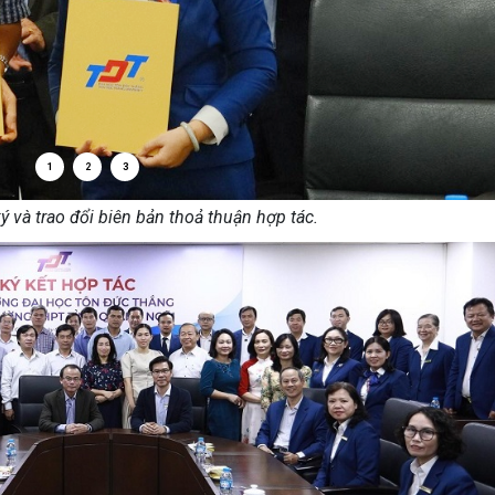
1
2
3
ký và trao đổi biên bản thoả thuận hợp tác.