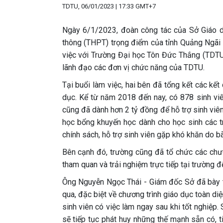
TDTU, 06/01/2023 | 17:33 GMT+7
Ngày 6/1/2023, đoàn công tác của Sở Giáo d
thông (THPT) trọng điểm của tỉnh Quảng Ngã
việc với Trường Đại học Tôn Đức Thắng (TDTU)
lãnh đạo các đơn vị chức năng của TDTU.
Tại buổi làm việc, hai bên đã tổng kết các kết 
dục. Kể từ năm 2018 đến nay, có 878 sinh vi
cũng đã dành hơn 2 tỷ đồng để hỗ trợ sinh viê
học bổng khuyến học dành cho học sinh các tr
chính sách, hỗ trợ sinh viên gặp khó khăn do 
Bên cạnh đó, trường cũng đã tổ chức các chươ
tham quan và trải nghiệm trực tiếp tại trường đ
Ông Nguyễn Ngọc Thái - Giám đốc Sở đã bày 
qua, đặc biệt về chương trình giáo dục toàn di
sinh viên có việc làm ngay sau khi tốt nghiệp
sẽ tiếp tục phát huy những thế mạnh sẵn có, t