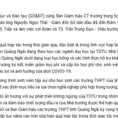
ục và Đào tạo (GD&ĐT) cùng Ban Giám hiệu 27 trường trung h
i do ông Nguyễn Ngọc Thái - Giám đốc Sở dẫn đầu đã đến thăm 
. Tiếp và làm việc với đoàn có TS. Trần Trọng Đạo - Hiệu trưởn
quả hợp tác trong thời gian qua, đặc biệt là trong lĩnh vực hợp t
ên Quảng Ngãi đang theo học các ngành đại học tại TDTU. Nhà 
n Quảng Ngãi dưới dạng loại học bổng và các hình thức hỗ trợ khá
ường ký kết, miễn giảm học phí và cấp bù học phí cho sinh viê
bão lụt và ảnh hưởng của dịch COVID-19.
ng trình sinh viên tập sự cho học sinh các trường THPT của tỉ
ể xác định mục tiêu và lựa chọn nghề nghiệp phù hợp trong tương l
tỏ ấn tượng với sự phát triển không ngừng của TDTU trong nhữ
ện và đảm bảo chất lượng đầu ra của Nhà trường được thể hiện qu
. Sở và Ban Giám hiệu các trường THPT tỉnh Quảng Ngãi kỳ vọng h
iếp tục nâng cao hơn nữa hiệu quả hợp tác trong thời gian tới, m