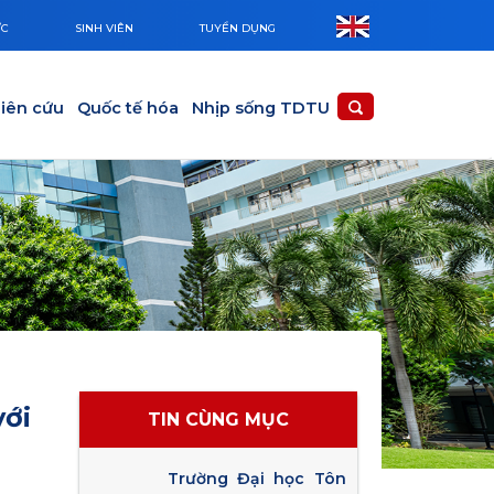
ỨC
SINH VIÊN
TUYỂN DỤNG
iên cứu
Quốc tế hóa
Nhịp sống TDTU
với
TIN CÙNG MỤC
Trường Đại học Tôn