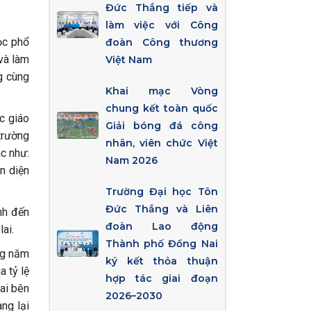
Đức Thắng tiếp và
làm việc với Công
ọc phổ
đoàn Công thương
và làm
Việt Nam
g cùng
Khai mạc Vòng
chung kết toàn quốc
ác giáo
Giải bóng đá công
trường
nhân, viên chức Việt
c như:
Nam 2026
n diện
Trường Đại học Tôn
Đức Thắng và Liên
nh đến
đoàn Lao động
ai.
Thành phố Đồng Nai
ng năm
ký kết thỏa thuận
a tỷ lệ
hợp tác giai đoạn
ai bên
2026–2030
ang lại