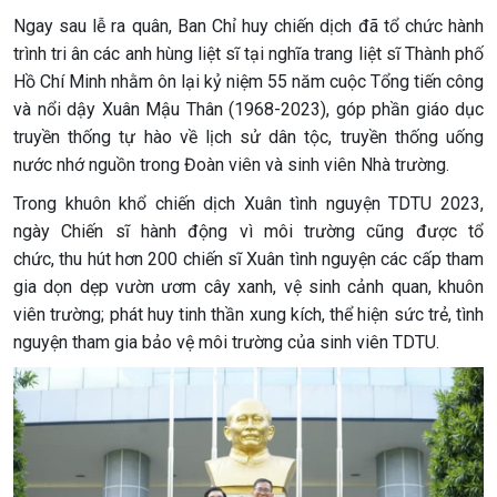
Ngay sau lễ ra quân, Ban Chỉ huy chiến dịch đã tổ chức hành
trình tri ân các anh hùng liệt sĩ tại nghĩa trang liệt sĩ Thành phố
Hồ Chí Minh nhằm ôn lại kỷ niệm 55 năm cuộc Tổng tiến công
và nổi dậy Xuân Mậu Thân (1968-2023), góp phần giáo dục
truyền thống tự hào về lịch sử dân tộc, truyền thống uống
nước nhớ nguồn trong Đoàn viên và sinh viên Nhà trường.
Trong khuôn khổ chiến dịch Xuân tình nguyện TDTU 2023,
ngày Chiến sĩ hành động vì môi trường cũng được tổ
chức,
thu hút hơn 200 chiến sĩ Xuân tình nguyện các cấp tham
gia dọn dẹp vườn ươm cây xanh, vệ sinh cảnh quan, khuôn
viên trường; phát huy tinh thần xung kích, thể hiện sức trẻ, tình
nguyện tham gia bảo vệ môi trường của sinh viên TDTU.