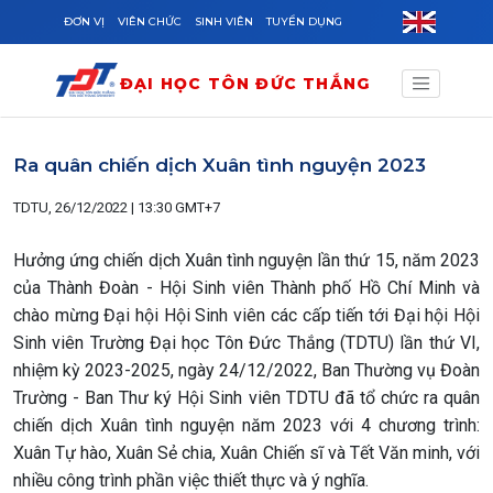
Skip to main content
ĐƠN VỊ
VIÊN CHỨC
SINH VIÊN
TUYỂN DỤNG
ĐẠI HỌC TÔN ĐỨC THẮNG
Ra quân chiến dịch Xuân tình nguyện 2023
TDTU, 26/12/2022 | 13:30 GMT+7
Hưởng ứng chiến dịch Xuân tình nguyện lần thứ 15, năm 2023
của Thành Đoàn - Hội Sinh viên Thành phố Hồ Chí Minh và
chào mừng Đại hội Hội Sinh viên các cấp tiến tới Đại hội Hội
Sinh viên Trường Đại học Tôn Đức Thắng (TDTU) lần thứ VI,
nhiệm kỳ 2023-2025, ngày 24/12/2022, Ban Thường vụ Đoàn
Trường - Ban Thư ký Hội Sinh viên TDTU đã tổ chức ra quân
chiến dịch Xuân tình nguyện năm 2023 với 4 chương trình:
Xuân Tự hào, Xuân Sẻ chia, Xuân Chiến sĩ và Tết Văn minh, với
nhiều công trình phần việc thiết thực và ý nghĩa.