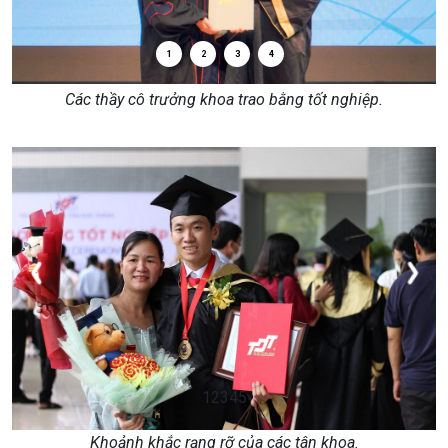
1
2
3
4
Các thầy cô trưởng khoa trao bằng tốt nghiệp.
1
2
3
4
5
Khoảnh khắc rạng rỡ của các tân khoa.