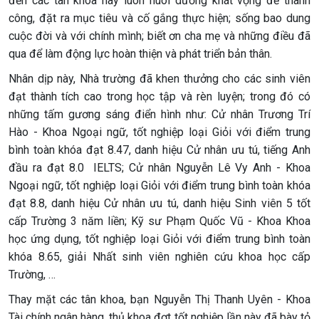
đến các tân khoa hãy luôn nuôi dưỡng khát vọng để thành
công, đặt ra mục tiêu và cố gắng thực hiện; sống bao dung
cuộc đời và với chính mình; biết ơn cha mẹ và những điều đã
qua để làm động lực hoàn thiện và phát triển bản thân.
Nhân dịp này, Nhà trường đã khen thưởng cho các sinh viên
đạt thành tích cao trong học tập và rèn luyện; trong đó có
những tấm gương sáng điển hình như: Cử nhân Trương Trí
Hào - Khoa Ngoại ngữ, tốt nghiệp loại Giỏi với điểm trung
bình toàn khóa đạt 8.47, danh hiệu Cử nhân ưu tú, tiếng Anh
đầu ra đạt 8.0 IELTS; Cử nhân Nguyễn Lê Vy Anh - Khoa
Ngoại ngữ, tốt nghiệp loại Giỏi với điểm trung bình toàn khóa
đạt 8.8, danh hiệu Cử nhân ưu tú, danh hiệu Sinh viên 5 tốt
cấp Trường 3 năm liền; Kỹ sư Phạm Quốc Vũ - Khoa Khoa
học ứng dụng, tốt nghiệp loại Giỏi với điểm trung bình toàn
khóa 8.65, giải Nhất sinh viên nghiên cứu khoa học cấp
Trường, …
Thay mặt các tân khoa, bạn Nguyễn Thị Thanh Uyên - Khoa
Tài chính ngân hàng, thủ khoa đợt tốt nghiệp lần này đã bày tỏ