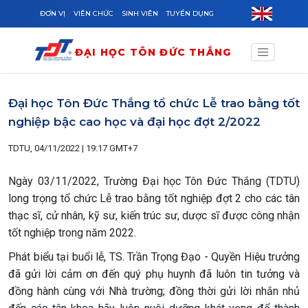
Skip to main content
ĐƠN VỊ
VIÊN CHỨC
SINH VIÊN
TUYỂN DỤNG
ĐẠI HỌC TÔN ĐỨC THẮNG
Đại học Tôn Đức Thắng tổ chức Lễ trao bằng tốt
nghiệp bậc cao học và đại học đợt 2/2022
TDTU, 04/11/2022 | 19:17 GMT+7
Ngày 03/11/2022, Trường Đại học Tôn Đức Thắng (TDTU)
long trọng tổ chức Lễ trao bằng tốt nghiệp đợt 2 cho các tân
thạc sĩ, cử nhân, kỹ sư, kiến trúc sư, dược sĩ được công nhận
tốt nghiệp trong năm 2022.
Phát biểu tại buổi lễ, TS. Trần Trọng Đạo - Quyền Hiệu trưởng
đã gửi lời cảm ơn đến quý phụ huynh đã luôn tin tưởng và
đồng hành cùng với Nhà trường; đồng thời gửi lời nhắn nhủ