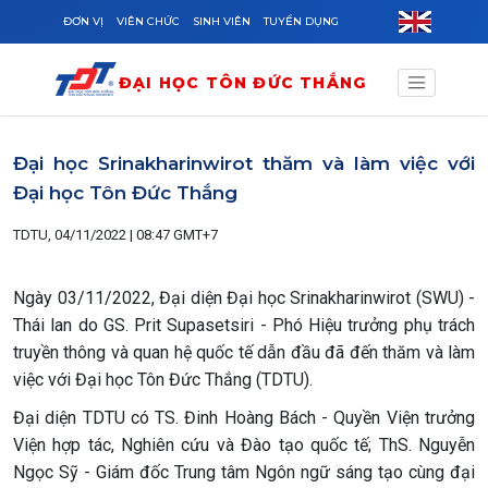
Skip to main content
ĐƠN VỊ
VIÊN CHỨC
SINH VIÊN
TUYỂN DỤNG
ĐẠI HỌC TÔN ĐỨC THẮNG
Đại học Srinakharinwirot thăm và làm việc với
Đại học Tôn Đức Thắng
TDTU, 04/11/2022 | 08:47 GMT+7
Ngày 03/11/2022, Đại diện Đại học Srinakharinwirot (SWU) -
Thái lan do GS. Prit Supasetsiri - Phó Hiệu trưởng phụ trách
truyền thông và quan hệ quốc tế dẫn đầu đã đến thăm và làm
việc với Đại học Tôn Đức Thắng (TDTU).
Đại diện TDTU có TS. Đinh Hoàng Bách - Quyền Viện trưởng
Viện hợp tác, Nghiên cứu và Đào tạo quốc tế; ThS. Nguyễn
Ngọc Sỹ - Giám đốc Trung tâm Ngôn ngữ sáng tạo cùng đại