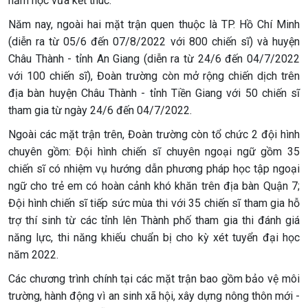
năm học vừa kết thúc.
Năm nay, ngoài hai mặt trận quen thuộc là TP. Hồ Chí Minh
(diễn ra từ 05/6 đến 07/8/2022 với 800 chiến sĩ) và huyện
Châu Thành - tỉnh An Giang (diễn ra từ 24/6 đến 04/7/2022
với 100 chiến sĩ), Đoàn trường còn mở rộng chiến dịch trên
địa bàn huyện Châu Thành - tỉnh Tiền Giang với 50 chiến sĩ
tham gia từ ngày 24/6 đến 04/7/2022.
Ngoài các mặt trận trên, Đoàn trường còn tổ chức 2 đội hình
chuyên gồm: Đội hình chiến sĩ chuyên ngoại ngữ gồm 35
chiến sĩ có nhiệm vụ hướng dẫn phương pháp học tập ngoại
ngữ cho trẻ em có hoàn cảnh khó khăn trên địa bàn Quận 7;
Đội hình chiến sĩ tiếp sức mùa thi với 35 chiến sĩ tham gia hỗ
trợ thí sinh từ các tỉnh lên Thành phố tham gia thi đánh giá
năng lực, thi năng khiếu chuẩn bị cho kỳ xét tuyển đại học
năm 2022.
Các chương trình chính tại các mặt trận bao gồm bảo vệ môi
trường, hành động vì an sinh xã hội, xây dựng nông thôn mới -