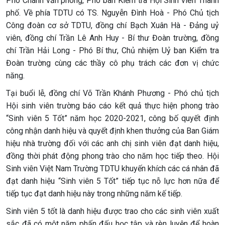
Phó Chánh văn phòng, Phó ban Kiểm tra Hội Sinh viên Thành
phố. Về phía TDTU có TS. Nguyễn Đình Hoà - Phó Chủ tịch
Công đoàn cơ sở TDTU, đồng chí Bạch Xuân Hà - Đảng uỷ
viên, đồng chí Trần Lê Anh Huy - Bí thư Đoàn trường, đồng
chí Trần Hải Long - Phó Bí thư, Chủ nhiệm Uỷ ban Kiểm tra
Đoàn trường cùng các thầy cô phụ trách các đơn vị chức
năng.
Tại buổi lễ, đồng chí Võ Trần Khánh Phương - Phó chủ tịch
Hội sinh viên trường báo cáo kết quả thực hiện phong trào
“Sinh viên 5 Tốt” năm học 2020-2021, công bố quyết định
công nhận danh hiệu và quyết định khen thưởng của Ban Giám
hiệu nhà trường đối với các anh chị sinh viên đạt danh hiệu,
đồng thời phát động phong trào cho năm học tiếp theo. Hội
Sinh viên Việt Nam Trường TDTU khuyến khích các cá nhân đã
đạt danh hiệu “Sinh viên 5 Tốt” tiếp tục nỗ lực hơn nữa để
tiếp tục đạt danh hiệu này trong những năm kế tiếp.
Sinh viên 5 tốt là danh hiệu được trao cho các sinh viên xuất
sắc đã có một năm phấn đấu học tập và rèn luyện để hoàn