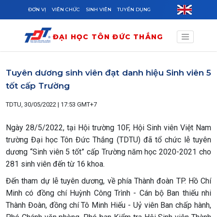
Skip to main content
ĐƠN VỊ
VIÊN CHỨC
SINH VIÊN
TUYỂN DỤNG
ĐẠI HỌC TÔN ĐỨC THẮNG
Tuyên dương sinh viên đạt danh hiệu Sinh viên 5
tốt cấp Trường
TDTU, 30/05/2022 | 17:53 GMT+7
Ngày 28/5/2022, tại Hội trường 10F, Hội Sinh viên Việt Nam
trường Đại học Tôn Đức Thắng (TDTU) đã tổ chức lễ tuyên
dương “Sinh viên 5 tốt” cấp Trường năm học 2020-2021 cho
281 sinh viên đến từ 16 khoa.
Đến tham dự lễ tuyên dương, về phía Thành đoàn TP. Hồ Chí
Minh có đồng chí Huỳnh Công Trình - Cán bộ Ban thiếu nhi
Thành Đoàn, đồng chí Tô Minh Hiếu - Uỷ viên Ban chấp hành,