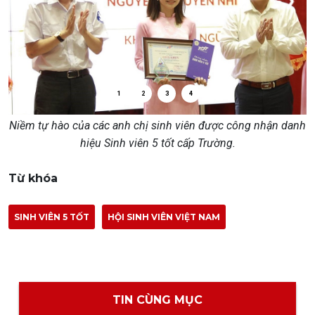
1
2
3
4
Niềm tự hào của các anh chị sinh viên được công nhận danh
hiệu Sinh viên 5 tốt cấp Trường.
Từ khóa
SINH VIÊN 5 TỐT
HỘI SINH VIÊN VIỆT NAM
TIN CÙNG MỤC