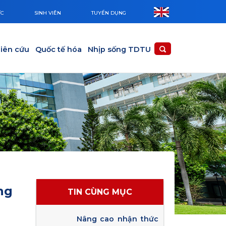
ỨC
SINH VIÊN
TUYỂN DỤNG
iên cứu
Quốc tế hóa
Nhịp sống TDTU
ng
TIN CÙNG MỤC
Nâng cao nhận thức