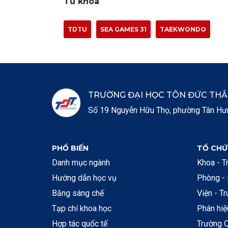
Từ khóa
TDTU
SEA GAMES 31
TAEKWONDO
TRƯỜNG ĐẠI HỌC TÔN ĐỨC TH
Số 19 Nguyễn Hữu Thọ, phường Tân Hưng
PHỔ BIẾN
TỔ CHỨ
Danh mục ngành
Khoa - T
Hướng dẫn học vụ
Phòng -
Bằng sáng chế
Viện - T
Tạp chí khoa học
Phân hi
Hợp tác quốc tế
Trường Q