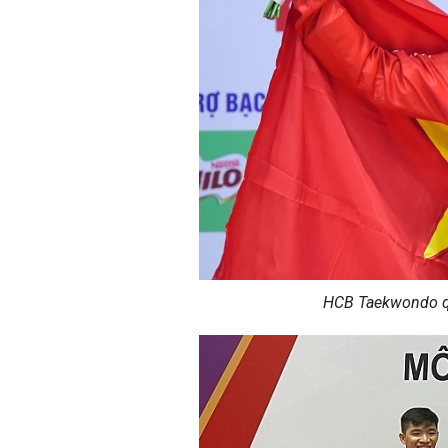
HCB
Taekwondo 