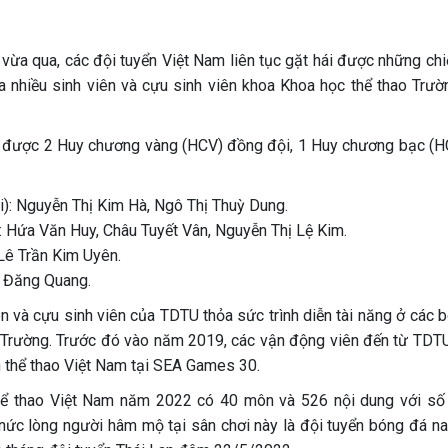
ừa qua, các đội tuyển Việt Nam liên tục gặt hái được những chi
 nhiều sinh viên và cựu sinh viên khoa Khoa học thể thao Trườ
ạt được 2 Huy chương vàng (HCV) đồng đội, 1 Huy chương bạc (H
: Nguyễn Thị Kim Hà, Ngô Thị Thuỳ Dung.
Hứa Văn Huy, Châu Tuyết Vân, Nguyễn Thị Lệ Kim.
Lê Trần Kim Uyên.
 Đăng Quang.
n và cựu sinh viên của TDTU thỏa sức trình diễn tài năng ở các 
tại Trường. Trước đó vào năm 2019, các vận động viên đến từ TDT
 thể thao Việt Nam tại SEA Games 30.
hể thao Việt Nam năm 2022 có 40 môn và 526 nội dung với số
 nức lòng người hâm mộ tại sân chơi này là đội tuyển bóng đá n