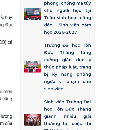
phòng, chống ma túy
cho người học tại
ếc huy
Tuần sinh hoạt công
ng Đại
dân – Sinh viên năm
học 2026–2027
CB) cá
Trường Đại học Tôn
Đức Thắng tăng
cường giáo dục ý
thức pháp luật, trang
bị kỹ năng phòng
ngừa vi phạm cho
sinh viên
bộ môn
U cũng
Sinh viên Trường Đại
học Tôn Đức Thắng
 lượng
giành nhiều giải
am của
thưởng tại cuộc thi