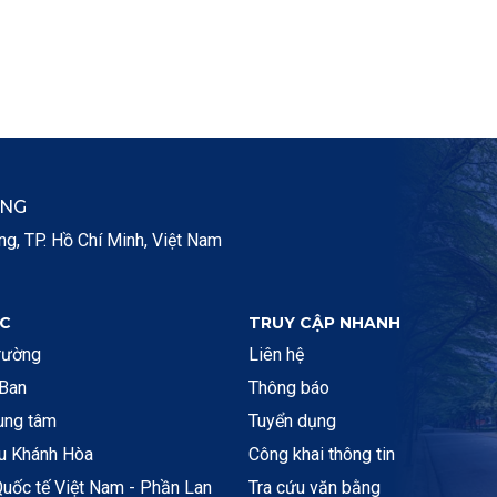
ẮNG
, TP. Hồ Chí Minh, Việt Nam
C
TRUY CẬP NHANH
rường
Liên hệ
 Ban
Thông báo
rung tâm
Tuyển dụng
ệu Khánh Hòa
Công khai thông tin
uốc tế Việt Nam - Phần Lan
Tra cứu văn bằng