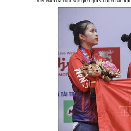
Việt Nam đã xuất sắc giữ ngôi vô địch sau trậ