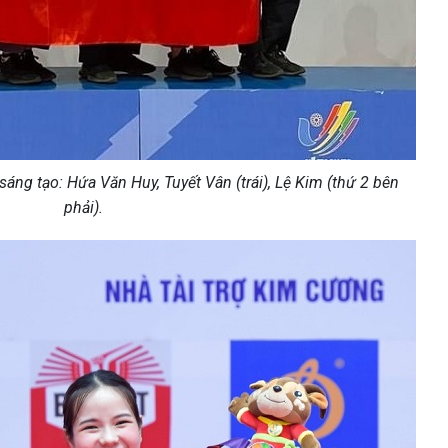
g tạo: Hứa Văn Huy, Tuyết Vân (trái), Lệ Kim (thứ 2 bên
phải).