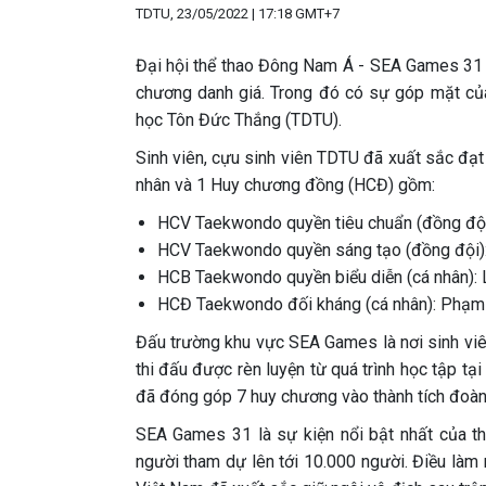
TDTU, 23/05/2022 | 17:18 GMT+7
Đại hội thể thao Đông Nam Á - SEA Games 31 v
chương danh giá. Trong đó có sự góp mặt của
học Tôn Đức Thắng (TDTU).
Sinh viên, cựu sinh viên TDTU đã xuất sắc đ
nhân và 1 Huy chương đồng (HCĐ) gồm:
HCV Taekwondo quyền tiêu chuẩn (đồng đội)
HCV Taekwondo quyền sáng tạo (đồng đội): 
HCB Taekwondo quyền biểu diễn (cá nhân): 
HCĐ Taekwondo đối kháng (cá nhân): Phạm
Đấu trường khu vực SEA Games là nơi sinh viê
thi đấu được rèn luyện từ quá trình học tập 
đã đóng góp 7 huy chương vào thành tích đoàn
SEA Games 31 là sự kiện nổi bật nhất của t
người tham dự lên tới 10.000 người. Điều làm