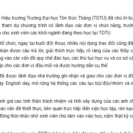
Hiệu trưởng Trường Đại học Tôn Đức Thắng (TDTU) đã chủ trì bu
 tham dự chương trình có lãnh đạo các đơn vị chức năng, trưở
 cho sinh viên các khối ngành đang theo học tại TDTU.
ổ chức, ngay tại buổi đối thoại, nhiều nội dung trao đổi cũng đ
hận được câu trả lời, giải thích trực tiếp, rõ ràng của các thầy 
ung vào các vấn đề quy chế đào tạo, các thủ tục học vụ và cơ sở v
ếp cho các đơn vị đầu mối và được hướng dẫn cụ thể.
 đã được lãnh đạo nhà trường ghi nhận và giao cho các đơn vị đ
gày English day, mở rộng hệ thống các câu lạc bộ/đội/nhóm và n
nh giá cao tinh thần trách nhiệm và tính xây dựng của các anh c
ác vấn đề thiết thực, liên quan trực tiếp đến việc học tập, rèn lu
đồng thời nhắc nhở sinh viên chú tâm vào việc học, nắm thật kỹ 