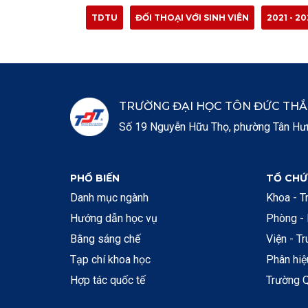
TDTU
ĐỐI THOẠI VỚI SINH VIÊN
2021 - 2
TRƯỜNG ĐẠI HỌC TÔN ĐỨC TH
Số 19 Nguyễn Hữu Thọ, phường Tân Hưng
PHỔ BIẾN
TỔ CHỨ
Danh mục ngành
Khoa - T
Hướng dẫn học vụ
Phòng -
Bằng sáng chế
Viện - T
Tạp chí khoa học
Phân hi
Hợp tác quốc tế
Trường Q