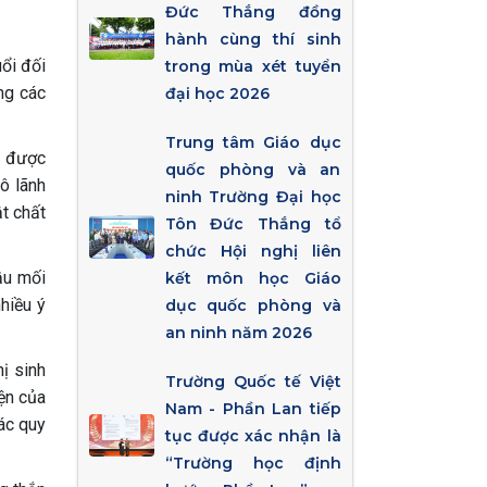
Đức Thắng đồng
hành cùng thí sinh
ổi đối
trong mùa xét tuyển
ng các
đại học 2026
Trung tâm Giáo dục
ã được
quốc phòng và an
cô lãnh
ninh Trường Đại học
ật chất
Tôn Đức Thắng tổ
chức Hội nghị liên
ầu mối
kết môn học Giáo
hiều ý
dục quốc phòng và
an ninh năm 2026
hị sinh
Trường Quốc tế Việt
yện của
Nam - Phần Lan tiếp
các quy
tục được xác nhận là
“Trường học định