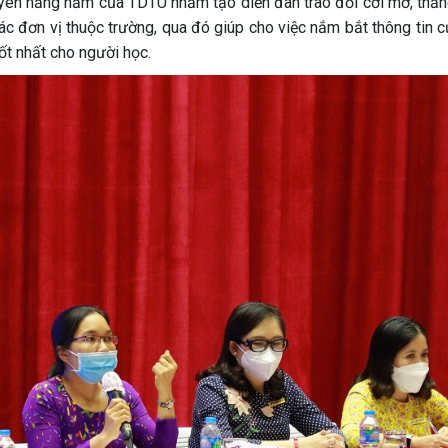
xuyên hằng năm của TDTU nhằm tạo diễn đàn trao đổi cởi mở, thẳn
ác đơn vị thuộc trường, qua đó giúp cho việc nắm bắt thông tin 
ốt nhất cho người học.