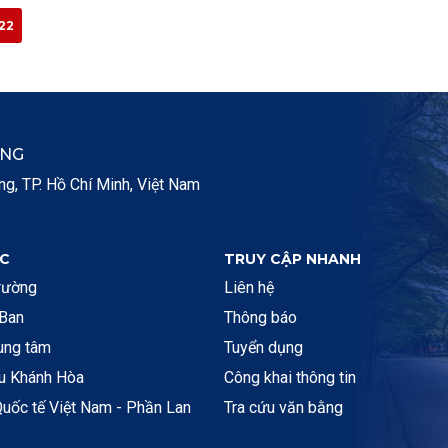
022
ẮNG
, TP. Hồ Chí Minh, Việt Nam
C
TRUY CẬP NHANH
rường
Liên hệ
 Ban
Thông báo
rung tâm
Tuyển dụng
ệu Khánh Hòa
Công khai thông tin
uốc tế Việt Nam - Phần Lan
Tra cứu văn bằng