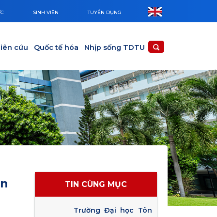
ỨC
SINH VIÊN
TUYỂN DỤNG
iên cứu
Quốc tế hóa
Nhịp sống TDTU
ên
TIN CÙNG MỤC
Trường Đại học Tôn