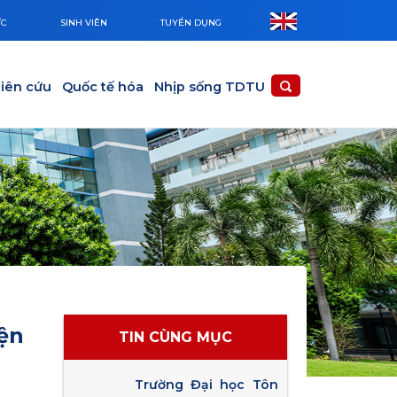
ỨC
SINH VIÊN
TUYỂN DỤNG
iên cứu
Quốc tế hóa
Nhịp sống TDTU
ện
TIN CÙNG MỤC
Trường Đại học Tôn