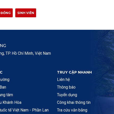
G ĐỒNG
SINH VIÊN
ẮNG
, TP. Hồ Chí Minh, Việt Nam
C
TRUY CẬP NHANH
rường
Liên hệ
 Ban
Thông báo
rung tâm
Tuyển dụng
ệu Khánh Hòa
Công khai thông tin
uốc tế Việt Nam - Phần Lan
Tra cứu văn bằng