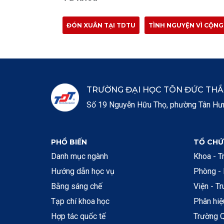
ĐÓN XUÂN TẠI TDTU
TÌNH NGUYỆN VÌ CỘN
TRƯỜNG ĐẠI HỌC TÔN ĐỨC TH
Số 19 Nguyễn Hữu Thọ, phường Tân Hưng
PHỔ BIẾN
TỔ CHỨ
Danh mục ngành
Khoa - T
Hướng dẫn học vụ
Phòng -
Bằng sáng chế
Viện - T
Tạp chí khoa học
Phân hi
Hợp tác quốc tế
Trường Q