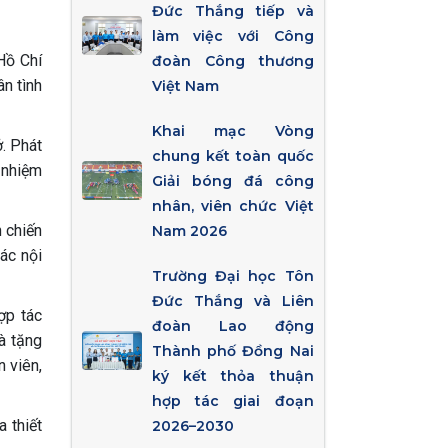
Đức Thắng tiếp và
làm việc với Công
Hồ Chí
đoàn Công thương
n tình
Việt Nam
Khai mạc Vòng
ở. Phát
chung kết toàn quốc
c nhiệm
Giải bóng đá công
nhân, viên chức Việt
 chiến
Nam 2026
ác nội
Trường Đại học Tôn
Đức Thắng và Liên
ợp tác
đoàn Lao động
à tặng
Thành phố Đồng Nai
 viên,
ký kết thỏa thuận
hợp tác giai đoạn
 thiết
2026–2030