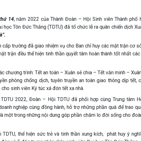
thứ 14
, năm 2022 của Thành Đoàn – Hội Sinh viên Thành phố 
 học Tôn Đức Thắng (TDTU) đã tổ chức lễ ra quân chiến dịch Xuâ
à”.
ịch cấp trường đã giao nhiệm vụ cho Ban chỉ huy các mặt trận cơ s
ặt trận đều thể hiện tinh thần quyết tâm hoàn thành tốt nhất cá
 chương trình: Tết an toàn – Xuân sẻ chia – Tết văn minh – Xuân
yền phòng chống dịch, tuyên truyền an toàn giao thông dịp tết, c
 cho sinh viên Ký túc xá đón tết xa nhà.
ện TDTU 2022, Đoàn – Hội TDTU đã phối hợp cùng Trung tâm H
doanh nghiệp cùng đồng hành, hỗ trợ những phần quà để trao qu
 là một trong những nội dung góp phần chăm lo đời sống cho đoàn
TDTU, thể hiện sức trẻ và tinh thần xung kích, phát huy ý nghĩa