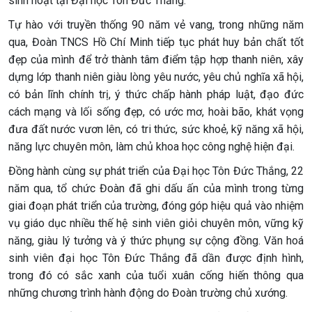
sinh hoạt tại Đại học Tôn Đức Thắng.
Tự hào với truyền thống 90 năm vẻ vang, trong những năm
qua, Đoàn TNCS Hồ Chí Minh tiếp tục phát huy bản chất tốt
đẹp của mình để trở thành tâm điểm tập hợp thanh niên, xây
dựng lớp thanh niên giàu lòng yêu nước, yêu chủ nghĩa xã hội,
có bản lĩnh chính trị, ý thức chấp hành pháp luật, đạo đức
cách mạng và lối sống đẹp, có ước mơ, hoài bão, khát vọng
đưa đất nước vươn lên, có tri thức, sức khoẻ, kỹ năng xã hội,
năng lực chuyên môn, làm chủ khoa học công nghệ hiện đại.
Đồng hành cùng sự phát triển của Đại học Tôn Đức Thắng, 22
năm qua, tổ chức Đoàn đã ghi dấu ấn của mình trong từng
giai đoạn phát triển của trường, đóng góp hiệu quả vào nhiệm
vụ giáo dục nhiều thế hệ sinh viên giỏi chuyên môn, vững kỹ
năng, giàu lý tưởng và ý thức phụng sự cộng đồng. Văn hoá
sinh viên đại học Tôn Đức Thắng đã dần được định hình,
trong đó có sắc xanh của tuổi xuân cống hiến thông qua
những chương trình hành động do Đoàn trường chủ xướng.