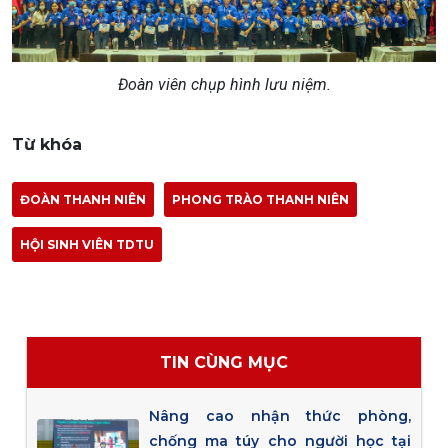
Đoàn viên chụp hình lưu niệm.
Từ khóa
ĐOÀN THANH NIÊN
PHONG TRÀO THANH NIÊN
HỘI SINH VIÊN TDTU
TIN CÙNG MỤC
Nâng cao nhận thức phòng,
chống ma túy cho người học tại