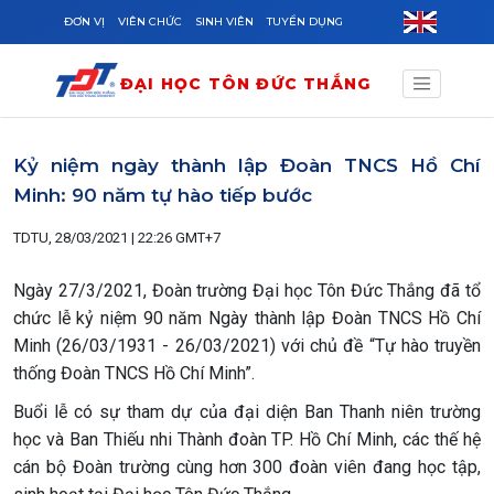
Skip to main content
ĐƠN VỊ
VIÊN CHỨC
SINH VIÊN
TUYỂN DỤNG
ĐẠI HỌC TÔN ĐỨC THẮNG
Kỷ niệm ngày thành lập Đoàn TNCS Hồ Chí
Minh: 90 năm tự hào tiếp bước
TDTU, 28/03/2021 | 22:26 GMT+7
Ngày 27/3/2021, Đoàn trường Đại học Tôn Đức Thắng đã tổ
chức lễ kỷ niệm 90 năm Ngày thành lập Đoàn TNCS Hồ Chí
Minh (26/03/1931 - 26/03/2021) với chủ đề “Tự hào truyền
thống Đoàn TNCS Hồ Chí Minh”.
Buổi lễ có sự tham dự của đại diện Ban Thanh niên trường
học và Ban Thiếu nhi Thành đoàn TP. Hồ Chí Minh, các thế hệ
cán bộ Đoàn trường cùng hơn 300 đoàn viên đang học tập,