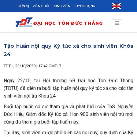
Skip to main content
ĐƠN VỊ
VIÊN CHỨC
SINH VIÊN
TUYỂN DỤNG
ĐẠI HỌC TÔN ĐỨC THẮNG
Tập huấn nội quy Ký túc xá cho sinh viên Khóa
24
TDTU, 23/10/2020 | 17:42 GMT+7
Ngày 22/10, tại Hội trường 6B Đại học Tôn Đức Thắng
(TDTU) đã diễn ra buổi tập huấn nội quy ký túc xá cho các tân
sinh viên nội trú Khóa 24.
Buổi tập huấn có sự tham gia và phát biểu của ThS. Nguyễn
Đức Hiếu, Giám đốc Ký túc xá. Hơn 900 sinh viên nội trú mới
cũng đã tham gia buổi tập huấn này.
Tại đây, sinh viên được phổ biến các nội quy, quy định của Ký