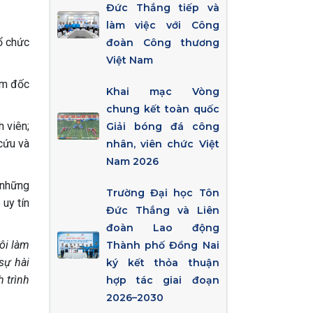
Đức Thắng tiếp và
làm việc với Công
ổ chức
đoàn Công thương
Việt Nam
ám đốc
Khai mạc Vòng
chung kết toàn quốc
 viên;
Giải bóng đá công
cứu và
nhân, viên chức Việt
Nam 2026
 những
Trường Đại học Tôn
 uy tín
Đức Thắng và Liên
đoàn Lao động
ôi làm
Thành phố Đồng Nai
sự hài
ký kết thỏa thuận
 trình
hợp tác giai đoạn
2026–2030