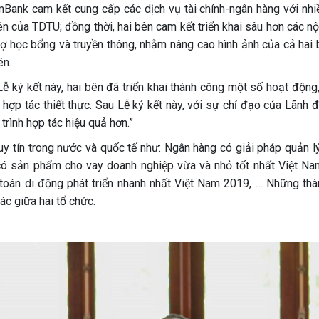
Bank cam kết cung cấp các dịch vụ tài chính-ngân hàng với nhiề
iên của TDTU; đồng thời, hai bên cam kết triển khai sâu hơn các n
trợ học bổng và truyền thông, nhằm nâng cao hình ảnh của cả hai
ên.
Lễ ký kết này, hai bên đã triển khai thành công một số hoạt động
 hợp tác thiết thực. Sau Lễ ký kết này, với sự chỉ đạo của Lãnh 
trình hợp tác hiệu quả hơn.”
tín trong nước và quốc tế như: Ngân hàng có giải pháp quản l
có sản phẩm cho vay doanh nghiệp vừa và nhỏ tốt nhất Việt N
oán di động phát triển nhanh nhất Việt Nam 2019, … Những thà
c giữa hai tổ chức.