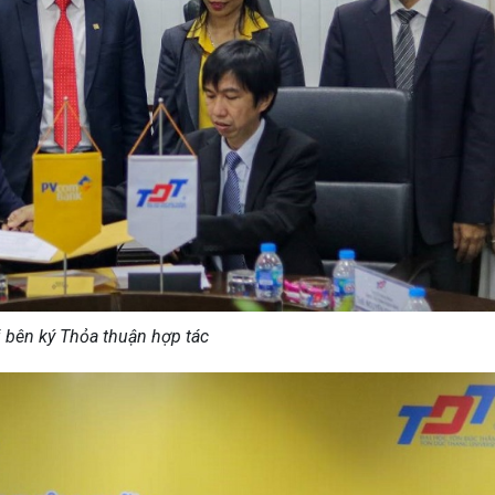
 bên ký Thỏa thuận hợp tác