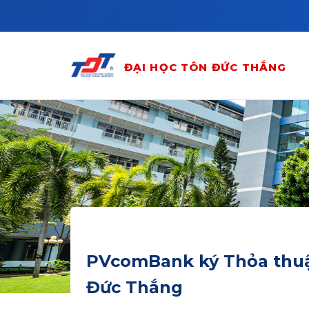
Skip to main content
ĐẠI HỌC TÔN ĐỨC THẮNG
PVcomBank ký Thỏa thuận
Đức Thắng