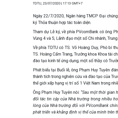
TDTU, 23/07/2020 | 17:13 GMT+7
Ngày 22/7/2020, Ngân hàng TMCP Đại chúng 
ký Thỏa thuận hợp tác toàn diện.
Tham dự Lễ ký, về phía PVcomBank có ông Ph
Vùng 4 và 5; Lãnh đạo một số Chi nhánh, Trung
Về phía TDTU có TS. Võ Hoàng Duy, Phó bí thư
TS. Hoàng Cẩm Trang, Trưởng khoa Khoa tài ch
đào tạo kinh tế ứng dụng; một số thầy cô Trưở
Phát biểu tại Buổi lễ, ông Phạm Huy Tuyên đán
thành tích trong nghiên cứu và đào tạo của Trư
thế giới xếp hạng vị trí số 1 Việt Nam trong nhiề
Ông Phạm Huy Tuyên nói:
“Sau một thời gian 
đối tác tin cậy của Nhà trường trong nhiều ho
lòng của Nhà trường đối với PVcomBank chính
phát triển và khẳng định vị thế của mình trên t