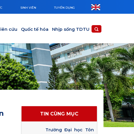
ỨC
SINH VIÊN
TUYỂN DỤNG
iên cứu
Quốc tế hóa
Nhịp sống TDTU
n
TIN CÙNG MỤC
Trường Đại học Tôn