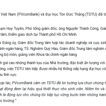
Việt Nam (PVcomBank) và Đại học Tôn Đức Thắng (TDTU) đã t
ạm Huy Tuyên, Phó tổng giám đốc; ông Nguyễn Thành Công, Gi
 tâm, Điểm giao dịch tại Thành phố Hồ Chí Minh.
 Đảng ủy, Giám đốc Trung tâm hợp tác doanh nghiệp và cựu sinh
ính-ngân hàng; TS. Nghiêm Quý Hào, Giám đốc Trung tâm nghiên 
ng bộ môn, giảng viên Khoa tài chính-ngân hàng.
h giá cao những thành tựu của Nhà trường, đặc biệt ấn tượng với
ờng, việc TDTU liên tiếp được nhiều hệ thống xếp hạng đại học có
u lĩnh vực.
hợp tác, PVcomBank cám ơn TDTU đã tin tưởng lựa chọn chúng t
ạt động đem lại hiệu quả thiết thực cho sinh viên. Niềm tin và 
 là động lực cho chúng tôi tiếp tục vững bước trên những hành
hị trường.”