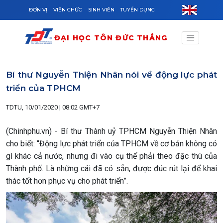
Skip to main content
ĐƠN VỊ
VIÊN CHỨC
SINH VIÊN
TUYỂN DỤNG
ĐẠI HỌC TÔN ĐỨC THẮNG
Bí thư Nguyễn Thiện Nhân nói về động lực phát
triển của TPHCM
TDTU, 10/01/2020 | 08:02 GMT+7
(Chinhphu.vn) - Bí thư Thành uỷ TPHCM Nguyễn Thiện Nhân
cho biết: “Động lực phát triển của TPHCM về cơ bản không có
gì khác cả nước, nhưng đi vào cụ thể phải theo đặc thù của
Thành phố. Là những cái đã có sẵn, được đúc rút lại để khai
thác tốt hơn phục vụ cho phát triển”.