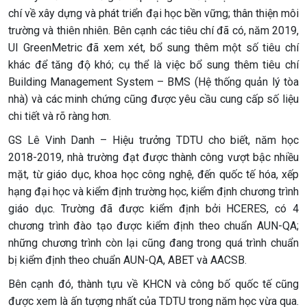
chí về xây dựng và phát triển đại học bền vững; thân thiện môi
trường và thiên nhiên. Bên cạnh các tiêu chí đã có, năm 2019,
UI GreenMetric đã xem xét, bổ sung thêm một số tiêu chí
khác để tăng độ khó; cụ thể là việc bổ sung thêm tiêu chí
Building Management System – BMS (Hệ thống quản lý tòa
nhà) và các minh chứng cũng được yêu cầu cung cấp số liệu
chi tiết và rõ ràng hơn.
GS Lê Vinh Danh – Hiệu trưởng TDTU cho biết, năm học
2018-2019, nhà trường đạt được thành công vượt bậc nhiều
mặt, từ giáo dục, khoa học công nghệ, đến quốc tế hóa, xếp
hạng đại học và kiểm định trường học, kiểm định chương trình
giáo dục. Trường đã được kiểm định bởi HCERES, có 4
chương trình đào tạo được kiểm định theo chuẩn AUN-QA;
những chương trình còn lại cũng đang trong quá trình chuẩn
bị kiểm định theo chuẩn AUN-QA, ABET và AACSB.
Bên cạnh đó, thành tựu về KHCN và công bố quốc tế cũng
được xem là ấn tượng nhất của TDTU trong năm học vừa qua.