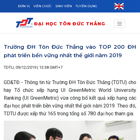
Skip to main content
ĐƠN VỊ
VIÊN CHỨC
SINH VIÊN
TUYỂN DỤNG
ĐẠI HỌC TÔN ĐỨC THẮNG
Trường ĐH Tôn Đức Thắng vào TOP 200 ĐH
phát triển bền vững nhất thế giới năm 2019
TDTU, 09/12/2019 | 13:38 GMT+7
GD&TĐ - Thông tin từ Trường ĐH Tôn Đức Thắng (TDTU) cho
hay Tổ chức xếp hạng UI GreenMetric World University
Ranking (UI GreenMetric) vừa công bố kết quả xếp hạng các
đại học phát triển bền vững nhất thế giới năm 2019. Theo đó,
TDTU được xếp thứ 165 trong tổng số 780 đại học tham gia.