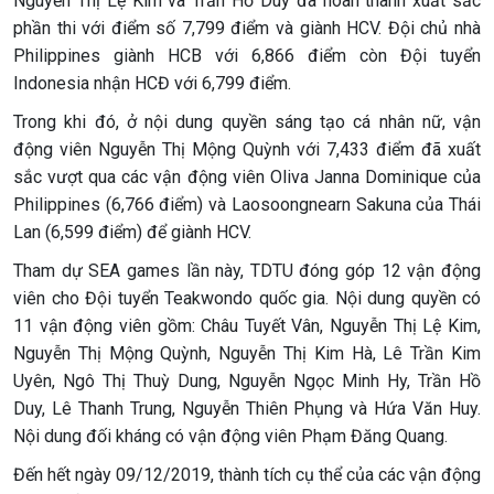
Nguyễn Thị Lệ Kim và Trần Hồ Duy đã hoàn thành xuất sắc
phần thi với điểm số 7,799 điểm và giành HCV. Đội chủ nhà
Philippines giành HCB với 6,866 điểm còn Đội tuyển
Indonesia nhận HCĐ với 6,799 điểm.
Trong khi đó, ở nội dung quyền sáng tạo cá nhân nữ, vận
động viên Nguyễn Thị Mộng Quỳnh với 7,433 điểm đã xuất
sắc vượt qua các vận động viên Oliva Janna Dominique của
Philippines (6,766 điểm) và Laosoongnearn Sakuna của Thái
Lan (6,599 điểm) để giành HCV.
Tham dự SEA games lần này, TDTU đóng góp 12 vận động
viên cho Đội tuyển Teakwondo quốc gia. Nội dung quyền có
11 vận động viên gồm: Châu Tuyết Vân, Nguyễn Thị Lệ Kim,
Nguyễn Thị Mộng Quỳnh, Nguyễn Thị Kim Hà, Lê Trần Kim
Uyên, Ngô Thị Thuỳ Dung, Nguyễn Ngọc Minh Hy, Trần Hồ
Duy, Lê Thanh Trung, Nguyễn Thiên Phụng và Hứa Văn Huy.
Nội dung đối kháng có vận động viên Phạm Đăng Quang.
Đến hết ngày 09/12/2019, thành tích cụ thể của các vận động