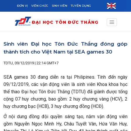
Skip to main content
ĐƠN VỊ
VIÊN CHỨC
SINH VIÊN
TUYỂN DỤNG
ĐẠI HỌC TÔN ĐỨC THẮNG
Sinh viên Đại học Tôn Đức Thắng đóng góp
thành tích cho Việt Nam tại SEA games 30
TDTU, 09/12/2019 | 22:14 GMT+7
SEA games 30 đang diễn ra tại Philipines. Tính đến ngày
09/12/2019, các vận động viên là sinh viên Khoa khoa học
thể thao Đại học Tôn Đức Thắng (TDTU) đã giành được tổng
cộng 07 huy chương, bao gồm: 2 huy chương vàng (HCV), 2
huy chương bạc (HCB), 3 huy chương đồng (HCĐ).
Ở nội dung đồng đội quyền sáng tạo, năm vận động viên
gồm Nguyễn Ngọc Minh Hy, Châu Tuyết Vân, Hứa Văn Huy,