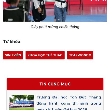
Giây phút mừng chiến thắng
Từ khóa
SINH VIÊN
KHOA HỌC THỂ THAO
TEAKWONDO
TIN CÙNG MỤC
Trường Đại học Tôn Đức Thắng
đồng hành cùng thí sinh trong
mùa xét tuyển đại học 2026