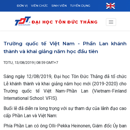
Skip to main content
ĐƠN VỊ
VIÊN CHỨC
SINH VIÊN
TUYỂN DỤNG
ĐẠI HỌC TÔN ĐỨC THẮNG
Trường quốc tế Việt Nam - Phần Lan khánh
thành và khai giảng năm học đầu tiên
TDTU, 13/08/2019 | 08:59 GMT+7
Sáng ngày 12/08/2019, Đại học Tôn Đức Thắng đã tổ chức
Lễ khánh thành và khai giảng năm học mới (2019-2020) cho
Trường quốc tế Việt Nam-Phần Lan (Vietnam-Finland
International School: VFIS).
Buổi lễ đã diễn ra long trọng với sự tham dự của lãnh đạo cao
cấp Phần Lan và Việt Nam:
Phía Phần Lan có ông Olli-Pekka Heinonen, Giám đốc Ủy ban