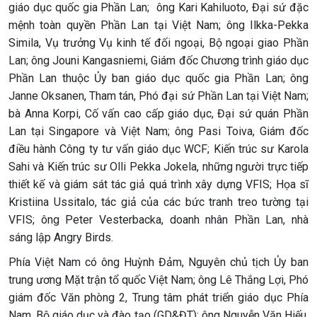
giáo dục quốc gia Phần Lan; ông Kari Kahiluoto, Đại sứ đặc
mệnh toàn quyền Phần Lan tại Việt Nam; ông Ilkka-Pekka
Simila, Vụ trưởng Vụ kinh tế đối ngoại, Bộ ngoại giao Phần
Lan; ông Jouni Kangasniemi, Giám đốc Chương trình giáo dục
Phần Lan thuộc Ủy ban giáo dục quốc gia Phần Lan; ông
Janne Oksanen, Tham tán, Phó đại sứ Phần Lan tại Việt Nam;
bà Anna Korpi, Cố vấn cao cấp giáo dục, Đại sứ quán Phần
Lan tại Singapore và Việt Nam; ông Pasi Toiva, Giám đốc
điều hành Công ty tư vấn giáo dục WCF; Kiến trúc sư Karola
Sahi và Kiến trúc sư Olli Pekka Jokela, những người trực tiếp
thiết kế và giám sát tác giả quá trình xây dựng VFIS; Họa sĩ
Kristiina Ussitalo, tác giả của các bức tranh treo tường tại
VFIS; ông Peter Vesterbacka, doanh nhân Phần Lan, nhà
sáng lập Angry Birds.
Phía Việt Nam có ông Huỳnh Đảm, Nguyên chủ tịch Ủy ban
trung ương Mặt trận tổ quốc Việt Nam; ông Lê Thắng Lợi, Phó
giám đốc Văn phòng 2, Trung tâm phát triển giáo dục Phía
Nam, Bộ giáo dục và đào tạo (GD&ĐT); ông Nguyễn Văn Hiếu,