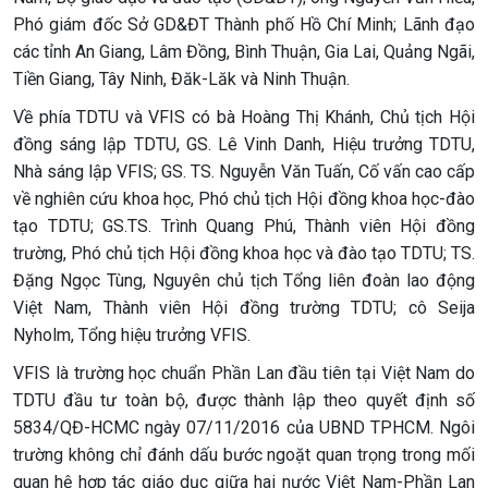
Phó giám đốc Sở GD&ĐT Thành phố Hồ Chí Minh; Lãnh đạo
các tỉnh An Giang, Lâm Đồng, Bình Thuận, Gia Lai, Quảng Ngãi,
Tiền Giang, Tây Ninh, Đăk-Lăk và Ninh Thuận.
Về phía TDTU và VFIS có bà Hoàng Thị Khánh, Chủ tịch Hội
đồng sáng lập TDTU, GS. Lê Vinh Danh, Hiệu trưởng TDTU,
Nhà sáng lập VFIS; GS. TS. Nguyễn Văn Tuấn, Cố vấn cao cấp
về nghiên cứu khoa học, Phó chủ tịch Hội đồng khoa học-đào
tạo TDTU; GS.TS. Trình Quang Phú, Thành viên Hội đồng
trường, Phó chủ tịch Hội đồng khoa học và đào tạo TDTU; TS.
Đặng Ngọc Tùng, Nguyên chủ tịch Tổng liên đoàn lao động
Việt Nam, Thành viên Hội đồng trường TDTU; cô Seija
Nyholm, Tổng hiệu trưởng VFIS.
VFIS là trường học chuẩn Phần Lan đầu tiên tại Việt Nam do
TDTU đầu tư toàn bộ, được thành lập theo quyết định số
5834/QĐ-HCMC ngày 07/11/2016 của UBND TPHCM. Ngôi
trường không chỉ đánh dấu bước ngoặt quan trọng trong mối
quan hệ hợp tác giáo dục giữa hai nước Việt Nam-Phần Lan