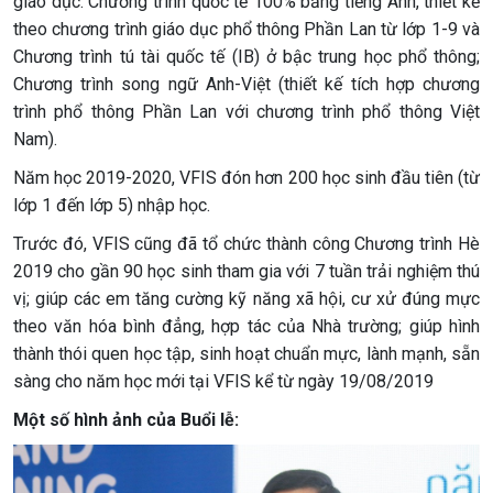
giáo dục: Chương trình quốc tế 100% bằng tiếng Anh, thiết kế
theo chương trình giáo dục phổ thông Phần Lan từ lớp 1-9 và
Chương trình tú tài quốc tế (IB) ở bậc trung học phổ thông;
Chương trình song ngữ Anh-Việt (thiết kế tích hợp chương
trình phổ thông Phần Lan với chương trình phổ thông Việt
Nam).
Năm học 2019-2020, VFIS đón hơn 200 học sinh đầu tiên (từ
lớp 1 đến lớp 5) nhập học.
Trước đó, VFIS cũng đã tổ chức thành công Chương trình Hè
2019 cho gần 90 học sinh tham gia với 7 tuần trải nghiệm thú
vị; giúp các em tăng cường kỹ năng xã hội, cư xử đúng mực
theo văn hóa bình đẳng, hợp tác của Nhà trường; giúp hình
thành thói quen học tập, sinh hoạt chuẩn mực, lành mạnh, sẵn
sàng cho năm học mới tại VFIS kể từ ngày 19/08/2019
Một số hình ảnh của Buổi lễ: