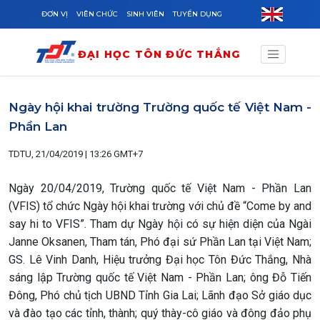
Skip to main content
ĐƠN VỊ
VIÊN CHỨC
SINH VIÊN
TUYỂN DỤNG
ĐẠI HỌC TÔN ĐỨC THẮNG
Ngày hội khai trường Trường quốc tế Việt Nam -
Phần Lan
TDTU, 21/04/2019 | 13:26 GMT+7
Ngày 20/04/2019, Trường quốc tế Việt Nam - Phần Lan
(VFIS) tổ chức Ngày hội khai trường với chủ đề “Come by and
say hi to VFIS”. Tham dự Ngày hội có sự hiện diện của Ngài
Janne Oksanen, Tham tán, Phó đại sứ Phần Lan tại Việt Nam;
GS. Lê Vinh Danh, Hiệu trưởng Đại học Tôn Đức Thắng, Nhà
sáng lập Trường quốc tế Việt Nam - Phần Lan; ông Đỗ Tiến
Đông, Phó chủ tịch UBND Tỉnh Gia Lai; Lãnh đạo Sở giáo dục
và đào tạo các tỉnh, thành; quý thày-cô giáo và đông đảo phụ