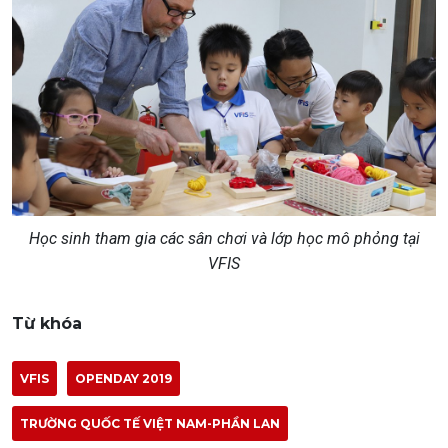
Học sinh tham gia các sân chơi và lớp học mô phỏng tại
VFIS
Từ khóa
VFIS
OPENDAY 2019
TRƯỜNG QUỐC TẾ VIỆT NAM-PHẦN LAN