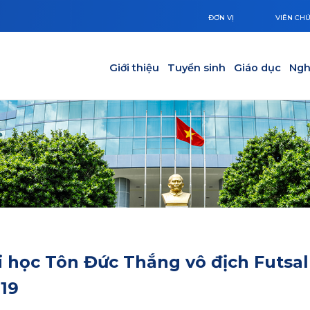
ĐƠN VỊ
VIÊN CH
Main navigation
Giới thiệu
Tuyển sinh
Giáo dục
Ngh
i học Tôn Đức Thắng vô địch Futsal 
019