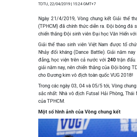
TDTU, 22/04/2019 | 15:24 GMT+7
Ngày 21/4/2019, Vòng chung kết Giải thể t
(TPHCM) đã chính thức diễn ra. Đội bóng đá s
chiến thắng Đội sinh viên Đại học Văn Hiến với t
Giải thể thao sinh viên Việt Nam được tổ chứ
Nhảy đối kháng (Dance Battle). Giải năm na
đẳng, học viện trên cả nước với
240
trận đấu.
giải năm nay, nên chiến thắng của Đội bóng T
cho Đương kim vô địch toàn quốc VUG 2018!
Trong các ngày 03, 04 và 05/5 tới, Vòng chung
sắc nhất: Nhà vô địch Futsal Hải Phòng, Thái 
của TPHCM.
Một số hình ảnh của Vòng chung kết