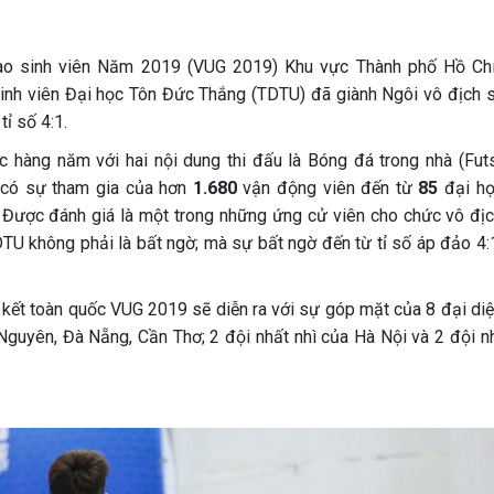
hao sinh viên Năm 2019 (VUG 2019) Khu vực Thành phố Hồ Ch
inh viên Đại học Tôn Đức Thắng (TDTU) đã giành Ngôi vô địch s
ỉ số 4:1.
c hàng năm với hai nội dung thi đấu là Bóng đá trong nhà (Futs
y có sự tham gia của hơn
1.680
vận động viên đến từ
85
đại họ
 Được đánh giá là một trong những ứng cử viên cho chức vô đị
DTU không phải là bất ngờ; mà sự bất ngờ đến từ tỉ số áp đảo 4:
 kết toàn quốc VUG 2019 sẽ diễn ra với sự góp mặt của 8 đại diệ
Nguyên, Đà Nẵng, Cần Thơ; 2 đội nhất nhì của Hà Nội và 2 đội nh