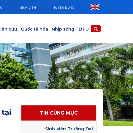
ỨC
SINH VIÊN
TUYỂN DỤNG
iên cứu
Quốc tế hóa
Nhịp sống TDTU
tại
TIN CÙNG MỤC
Sinh viên Trường Đại