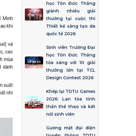
học Tôn Đức Thắng
giành nhiều giải
í Minh
thưởng tại cuộc thi
au khi
Thiết kế sáng tạo da
quốc tế 2026
al) và
Sinh viên Trường Đại
c, cao
học Tôn Đức Thắng
ch mùa
tỏa sáng với 10 giải
1 dành
thưởng lớn tại TCL
Design Contest 2026
n xuất
Khép lại TDTU Games
ất nhì
2026: Lan tỏa tinh
thần thể thao và kết
nối sinh viên
Gương mặt đại diện
truyền thông TDTU