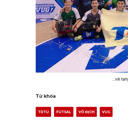
…và rạn
Từ khóa
TDTU
FUTSAL
VÔ ĐỊCH
VUG