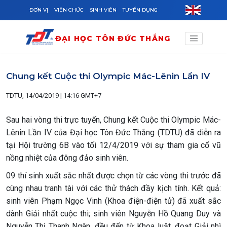
Skip to main content
ĐƠN VỊ
VIÊN CHỨC
SINH VIÊN
TUYỂN DỤNG
ĐẠI HỌC TÔN ĐỨC THẮNG
Chung kết Cuộc thi Olympic Mác-Lênin Lần IV
TDTU, 14/04/2019 | 14:16 GMT+7
Sau hai vòng thi trực tuyến, Chung kết Cuộc thi Olympic Mác-
Lênin Lần IV của Đại học Tôn Đức Thắng (TDTU) đã diễn ra
tại Hội trường 6B vào tối 12/4/2019 với sự tham gia cổ vũ
nồng nhiệt của đông đảo sinh viên.
09 thí sinh xuất sắc nhất được chọn từ các vòng thi trước đã
cùng nhau tranh tài với các thử thách đầy kịch tính. Kết quả:
sinh viên Phạm Ngọc Vinh (Khoa điện-điện tử) đã xuất sắc
dành Giải nhất cuộc thi; sinh viên Nguyễn Hồ Quang Duy và
Nguyễn Thị Thanh Ngân, đều đến từ Khoa luật, đoạt Giải nhì