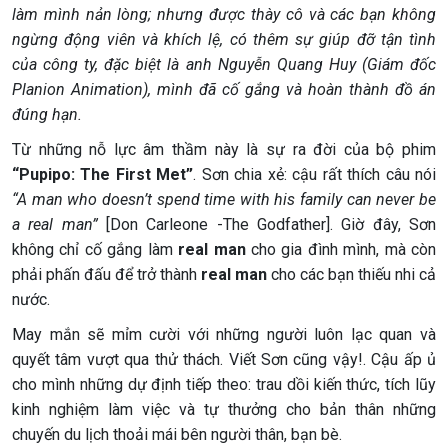
làm mình nản lòng; nhưng được thày cô và các bạn không
ngừng động viên và khích lệ, có thêm sự giúp đỡ tận tình
của công ty, đặc biệt là anh Nguyễn Quang Huy (Giám đốc
Planion Animation), mình đã cố gắng và hoàn thành đồ án
đúng hạn.
Từ những nỗ lực âm thầm này là sự ra đời của bộ phim
“Pupipo: The First Met”
. Sơn chia xẻ: cậu rất thích câu nói
“A man who doesn’t spend time with his family can never be
a real man”
[Don Carleone -The Godfather]. Giờ đây, Sơn
không chỉ cố gắng làm
real man
cho gia đình mình, mà còn
phải phấn đấu để trở thành
real man
cho các bạn thiếu nhi cả
nước.
May mắn sẽ mỉm cười với những người luôn lạc quan và
quyết tâm vượt qua thử thách. Viết Sơn cũng vậy!. Cậu ấp ủ
cho mình những dự định tiếp theo: trau dồi kiến thức, tích lũy
kinh nghiệm làm việc và tự thưởng cho bản thân những
chuyến du lịch thoải mái bên người thân, bạn bè.