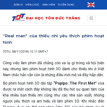
Skip to main content
ĐƠN VỊ
VIÊN CHỨC
SINH VIÊN
TUYỂN DỤNG
ĐẠI HỌC TÔN ĐỨC THẮNG
“Real man” của thiếu nhi yêu thích phim hoạt
hình
TDTU, 08/11/2018 | 12:11 GMT+7
Công việc làm phim đã chẳng còn xa lạ gì trong xã hội hiện
nay, nhưng làm phim hoạt hình 3D dành cho thiếu nhi ở Việt
Nam chắc hẳn vẫn còn là những điều mới mẻ và đầy hấp dẫn.
Bộ phim hoạt hình 3D dài tập
“Pupipo: The First Met”
vừa
được ra mắt cách đây không lâu đã thu hút sự quan tâm của
khá nhiều bạn thiếu nhi cũng như các nhà sản xuất, những
người yêu thích và am hiểu về làm phim 3D. Khi nhắc đến