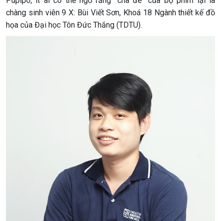
Pupipo, ít ai có thể ngờ rằng “cha đẻ” của bộ phim lại là
chàng sinh viên 9 X: Bùi Viết Sơn, Khoá 18 Ngành thiết kế đồ
họa của Đại học Tôn Đức Thắng (TDTU).