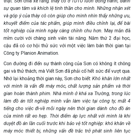
thật. Sơn chia xẻ rằng:
thày cô ở TDTU luôn đồng hành, dành
sự quan tâm và khích lệ tinh thần cho mình. Những nhận xét
và góp ý của thày cô còn giúp cho mình nhìn thấy những ưu,
khuyết điểm của tác phẩm, giúp mình điều chỉnh lại, để bài
tốt nghiệp của mình ngày càng chỉnh chu hơn.
May mắn đã
mỉm cười với chàng sinh viên tài năng. Năm thứ 2 đại học,
cậu đã có cơ hội thử sức với một việc làm bán thời gian tại
Công ty Planion Animation.
Con đường đi đến sự thành công của Sơn có không ít chông
gai và thử thách; mà Viết Sơn đã phải cố hết sức để vượt qua.
Nhớ lại khoảng thời gian này, Sơn cho biết:
Khó khăn lớn nhất
với mình là vấn đề máy móc, chất lượng sản phẩm và thời
gian hoàn thành phim. Nhà mình ở khá xa Trường, trong lúc
làm đồ án tốt nghiệp mình vẫn làm việc tại công ty; mất 4
tiếng cho việc đi-về mỗi ngày nên thời gian dành cho đồ án
của mình rất eo hẹp. Thời điểm áp lực nhất với mình là khi
duyệt đồ án lần cuối trước khi bảo vệ tốt nghiệp: khó khăn về
máy móc thiết bị, những vấn đề trắc trở phát sinh liên tục